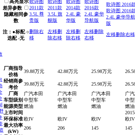
高亮显示
歌诗图
歌诗图
歌诗图
歌诗图
歌诗图 2016
2011款
2011款
2014款
2016款
差异参数
歌诗图 2016
3.5L 尊
3.5L 旗
2.4L 豪
2.4L 豪华
隐藏相同参
2.4L 豪华导
贵版
舰版
华版
导航版
数
版
删除
右
左移
删
左移
删
左移
删除
注：●标配 ○
左移
删除
右移
移
除
右移
除
右移
右移
选配 -无
数
厂商指导
39.88万元
42.88万元
25.98万元
26.
价格
向
经销商参
39.88万元
42.88万元
25.98万元
26.
动
考价
全
厂商
广汽本田
广汽本田
广汽本田
广汽
全
车型级别
中型车
中型车
中型车
中型
制
能源类型
燃油
燃油
燃油
燃油
野
上市时间
2015
件
环保标准
欧IV
欧IV
欧IV
欧IV
能
最大功率
206
206
145
145
盗
(kW)