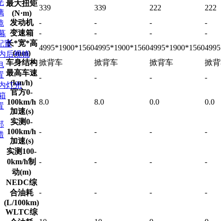
光
最大扭矩
339
339
222
222
璃
(N·m)
发动机
-
-
-
-
镜
变速箱
-
-
-
-
幕
长*宽*高
配置
4995*1900*1560
4995*1900*1560
4995*1900*1560
4995
(mm)
/内后视镜
车身结构
掀背车
掀背车
掀背车
掀背
电
最高车速
置
-
-
-
-
(km/h)
车内灯光
官方0-
箱
100km/h
8.0
8.0
0.0
0.0
置
加速(s)
实测0-
部
100km/h
-
-
-
-
错
加速(s)
实测100-
0km/h制
-
-
-
-
动(m)
NEDC综
-
-
-
-
合油耗
(L/100km)
WLTC综