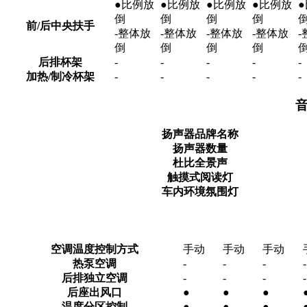
●比例放
●比例放
●比例放
●比例放
倒
倒
倒
倒
前/后中央扶手
-整体放
-整体放
-整体放
-整体放
倒
倒
倒
倒
后排杯架
-
-
-
-
-
加热/制冷杯架
-
-
-
-
-
音
扬声器品牌名称
扬声器数量
杜比全景声
触摸式阅读灯
车内环境氛围灯
空调温度控制方式
手动
手动
手动
热泵空调
-
-
-
-
后排独立空调
-
-
-
-
后座出风口
●
●
●
温度分区控制
●
●
●