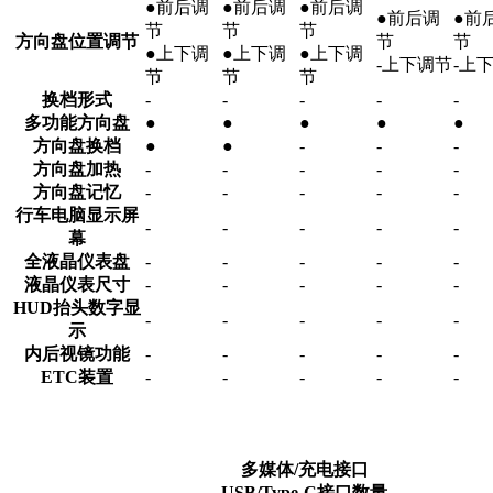
●前后调
●前后调
●前后调
●前后调
●前
节
节
节
方向盘位置调节
节
节
●上下调
●上下调
●上下调
-上下调节
-上
节
节
节
换档形式
-
-
-
-
-
多功能方向盘
●
●
●
●
●
方向盘换档
●
●
-
-
-
方向盘加热
-
-
-
-
-
方向盘记忆
-
-
-
-
-
行车电脑显示屏
-
-
-
-
-
幕
全液晶仪表盘
-
-
-
-
-
液晶仪表尺寸
-
-
-
-
-
HUD抬头数字显
-
-
-
-
-
示
内后视镜功能
-
-
-
-
-
ETC装置
-
-
-
-
-
多媒体/充电接口
USB/Type-C接口数量