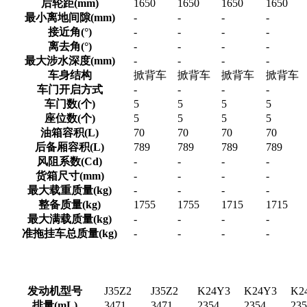
后轮距(mm)
1650
1650
1650
1650
最小离地间隙(mm)
-
-
-
-
接近角(°)
-
-
-
-
离去角(°)
-
-
-
-
最大涉水深度(mm)
-
-
-
-
车身结构
掀背车
掀背车
掀背车
掀背车
车门开启方式
-
-
-
-
车门数(个)
5
5
5
5
座位数(个)
5
5
5
5
油箱容积(L)
70
70
70
70
后备厢容积(L)
789
789
789
789
风阻系数(Cd)
-
-
-
-
货箱尺寸(mm)
-
-
-
-
最大载重质量(kg)
-
-
-
-
整备质量(kg)
1755
1755
1715
1715
最大满载质量(kg)
-
-
-
-
准拖挂车总质量(kg)
-
-
-
-
发动机型号
J35Z2
J35Z2
K24Y3
K24Y3
K2
排量(mL)
3471
3471
2354
2354
235