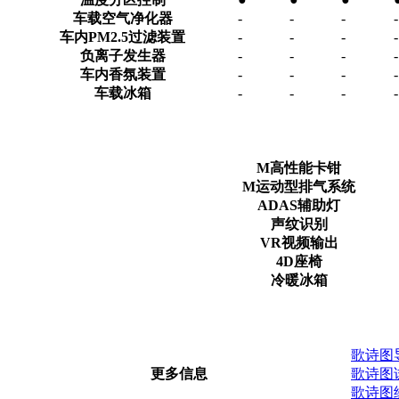
车载空气净化器
-
-
-
-
车内PM2.5过滤装置
-
-
-
-
负离子发生器
-
-
-
-
车内香氛装置
-
-
-
-
车载冰箱
-
-
-
-
M高性能卡钳
M运动型排气系统
ADAS辅助灯
声纹识别
VR视频输出
4D座椅
冷暖冰箱
歌诗图
更多信息
歌诗图
歌诗图