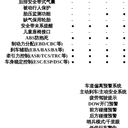
后排安全带式气囊
-
-
-
-
被动行人保护
-
-
-
-
胎压监测功能
-
-
●
●
缺气保用轮胎
-
-
-
-
安全带未系提醒
●
●
●
●
儿童座椅接口
-
-
-
-
ABS防抱死
●
●
●
●
制动力分配(EBD/CBC等)
-
-
-
-
刹车辅助(EBA/BAS/BA等)
●
●
●
●
牵引力控制(ASR/TCS/TRC等)
●
●
●
●
车身稳定控制(ESC/ESP/DSC等)
●
●
●
●
车道偏离预警系统
主动刹车/主动安全系统
疲劳驾驶提示
DOW开门预警
前方碰撞预警
后方碰撞预警
哨兵模式/千里眼
低俗行车警告