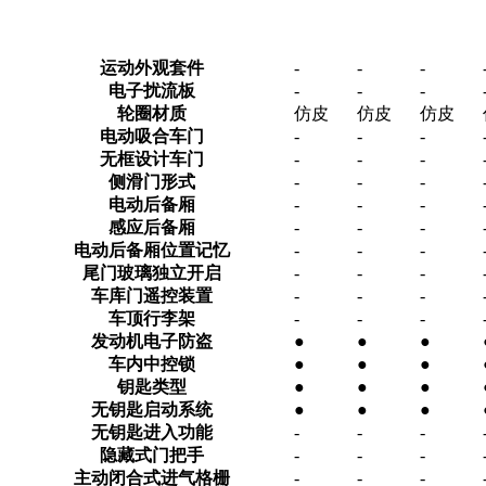
运动外观套件
-
-
-
电子扰流板
-
-
-
轮圈材质
仿皮
仿皮
仿皮
电动吸合车门
-
-
-
无框设计车门
-
-
-
侧滑门形式
-
-
-
电动后备厢
-
-
-
感应后备厢
-
-
-
电动后备厢位置记忆
-
-
-
尾门玻璃独立开启
-
-
-
车库门遥控装置
-
-
-
车顶行李架
-
-
-
发动机电子防盗
●
●
●
车内中控锁
●
●
●
钥匙类型
●
●
●
无钥匙启动系统
●
●
●
无钥匙进入功能
-
-
-
隐藏式门把手
-
-
-
主动闭合式进气格栅
-
-
-