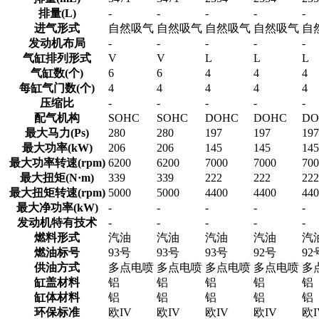
排量(L)
-
-
-
-
-
进气形式
自然吸气
自然吸气
自然吸气
自然吸气
自
发动机布局
-
-
-
-
-
气缸排列形式
V
V
L
L
L
气缸数(个)
6
6
4
4
4
每缸气门数(个)
4
4
4
4
4
压缩比
-
-
-
-
-
配气机构
SOHC
SOHC
DOHC
DOHC
DO
最大马力(Ps)
280
280
197
197
197
最大功率(kW)
206
206
145
145
145
最大功率转速(rpm)
6200
6200
7000
7000
700
最大扭矩(N·m)
339
339
222
222
222
最大扭矩转速(rpm)
5000
5000
4400
4400
440
最大净功率(kW)
-
-
-
-
-
发动机特有技术
-
-
-
-
-
燃料形式
汽油
汽油
汽油
汽油
汽
燃油标号
93号
93号
93号
92号
92
供油方式
多点电喷
多点电喷
多点电喷
多点电喷
多
缸盖材料
铝
铝
铝
铝
铝
缸体材料
铝
铝
铝
铝
铝
环保标准
欧IV
欧IV
欧IV
欧IV
欧I