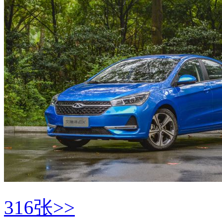
316张>>