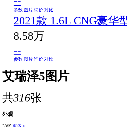
--
参数
图片
询价
对比
2021款 1.6L CNG豪华
8.58万
--
参数
图片
询价
对比
艾瑞泽5图片
共
316
张
外观
38张
更多 >