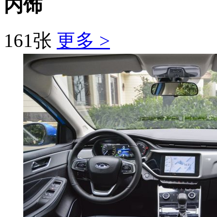
内饰
161张
更多 >