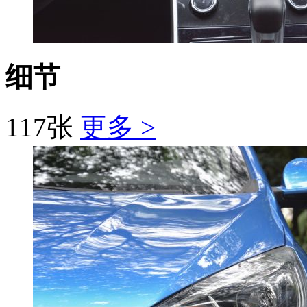
细节
117张
更多 >