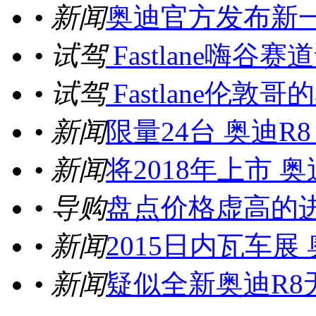
• 新闻
奥迪官方发布新一代
• 试驾
Fastlane嗨谷
• 试驾
Fastlane伦敦
• 新闻
限量24台 奥迪R8 
• 新闻
将2018年上市 奥
• 导购
盘点价格虚高的
• 新闻
2015日内瓦车展
• 新闻
疑似全新奥迪R8