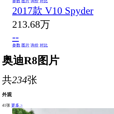
参数
图片
询价
对比
2017款 V10 Spyder
213.68万
--
参数
图片
询价
对比
奥迪R8图片
共
234
张
外观
41张
更多 >