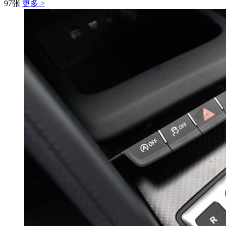
97张
更多 >