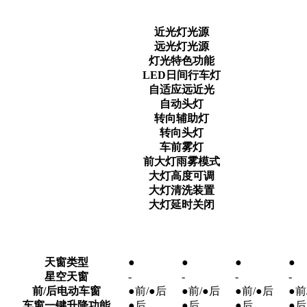
近光灯光源
远光灯光源
灯光特色功能
LED日间行车灯
自适应远近光
自动头灯
转向辅助灯
转向头灯
车前雾灯
前大灯雨雾模式
大灯高度可调
大灯清洗装置
大灯延时关闭
天窗类型
●
●
●
●
星空天窗
-
-
-
-
前/后电动车窗
●前/●后
●前/●后
●前/●后
●前
车窗一键升降功能
●后
●后
●后
●后