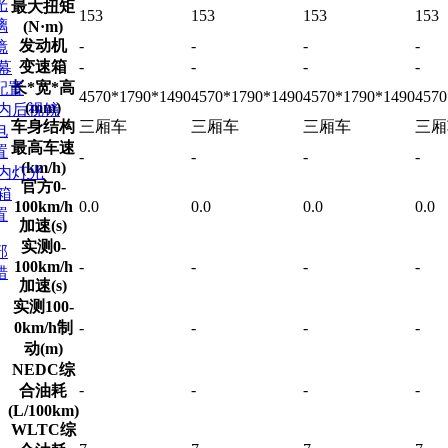
光
最大扭矩
153
153
153
153
璃
(N·m)
发动机
-
-
-
-
镜
变速箱
-
-
-
-
幕
长*宽*高
配置
4570*1790*1490
4570*1790*1490
4570*1790*1490
4570
(mm)
/内后视镜
车身结构
三厢车
三厢车
三厢车
三厢
电
最高车速
置
-
-
-
-
(km/h)
车内灯光
官方0-
箱
100km/h
0.0
0.0
0.0
0.0
置
加速(s)
实测0-
部
100km/h
-
-
-
-
错
加速(s)
实测100-
0km/h制
-
-
-
-
动(m)
NEDC综
-
-
-
-
合油耗
(L/100km)
WLTC综