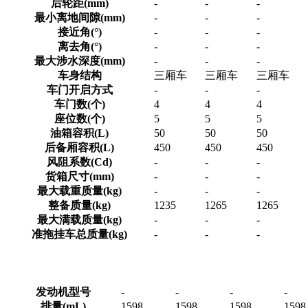
后轮距(mm)
-
-
-
最小离地间隙(mm)
-
-
-
接近角(°)
-
-
-
离去角(°)
-
-
-
最大涉水深度(mm)
-
-
-
车身结构
三厢车
三厢车
三厢车
车门开启方式
-
-
-
车门数(个)
4
4
4
座位数(个)
5
5
5
油箱容积(L)
50
50
50
后备厢容积(L)
450
450
450
风阻系数(Cd)
-
-
-
货箱尺寸(mm)
-
-
-
最大载重质量(kg)
-
-
-
整备质量(kg)
1235
1265
1265
最大满载质量(kg)
-
-
-
准拖挂车总质量(kg)
-
-
-
发动机型号
-
-
-
-
排量(mL)
1598
1598
1598
1598