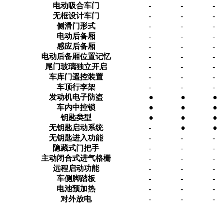
电动吸合车门
-
-
-
无框设计车门
-
-
-
侧滑门形式
-
-
-
电动后备厢
-
-
-
感应后备厢
-
-
-
电动后备厢位置记忆
-
-
-
尾门玻璃独立开启
-
-
-
车库门遥控装置
-
-
-
车顶行李架
-
-
-
发动机电子防盗
●
●
车内中控锁
●
●
钥匙类型
●
●
无钥匙启动系统
-
●
无钥匙进入功能
-
-
-
隐藏式门把手
-
-
-
主动闭合式进气格栅
-
-
-
远程启动功能
-
-
-
车侧脚踏板
-
-
-
电池预加热
-
-
-
对外放电
-
-
-