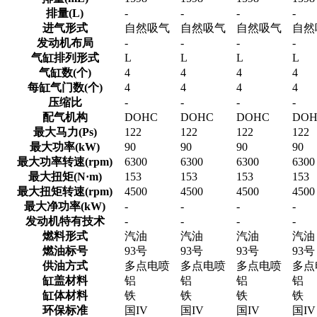
排量(L)
-
-
-
-
进气形式
自然吸气
自然吸气
自然吸气
自然
发动机布局
-
-
-
-
气缸排列形式
L
L
L
L
气缸数(个)
4
4
4
4
每缸气门数(个)
4
4
4
4
压缩比
-
-
-
-
配气机构
DOHC
DOHC
DOHC
DO
最大马力(Ps)
122
122
122
122
最大功率(kW)
90
90
90
90
最大功率转速(rpm)
6300
6300
6300
6300
最大扭矩(N·m)
153
153
153
153
最大扭矩转速(rpm)
4500
4500
4500
4500
最大净功率(kW)
-
-
-
-
发动机特有技术
-
-
-
-
燃料形式
汽油
汽油
汽油
汽油
燃油标号
93号
93号
93号
93号
供油方式
多点电喷
多点电喷
多点电喷
多点
缸盖材料
铝
铝
铝
铝
缸体材料
铁
铁
铁
铁
环保标准
国IV
国IV
国IV
国IV