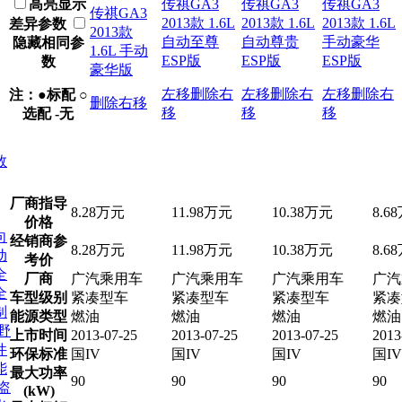
高亮显示
传祺GA3
传祺GA3
传祺GA3
传祺GA3
2013款 1.6L
2013款 1.6L
2013款 1.6L
差异参数
2013款
自动至尊
自动尊贵
手动豪华
隐藏相同参
1.6L 手动
ESP版
ESP版
ESP版
数
豪华版
左移
删除
右
左移
删除
右
左移
删除
右
注：●标配 ○
删除
右移
移
移
移
选配 -无
数
厂商指导
8.28万元
11.98万元
10.38万元
8.6
价格
向
经销商参
8.28万元
11.98万元
10.38万元
8.6
动
考价
全
厂商
广汽乘用车
广汽乘用车
广汽乘用车
广汽
全
车型级别
紧凑型车
紧凑型车
紧凑型车
紧凑
制
能源类型
燃油
燃油
燃油
燃油
野
上市时间
2013-07-25
2013-07-25
2013-07-25
2013
件
环保标准
国IV
国IV
国IV
国IV
能
最大功率
90
90
90
90
盗
(kW)