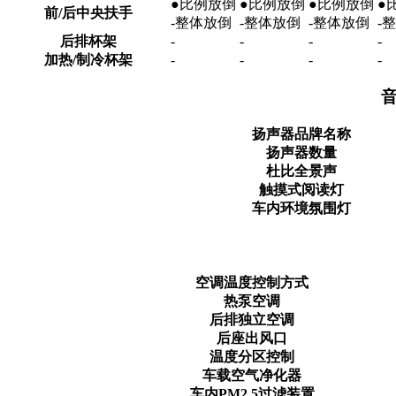
●比例放倒
●比例放倒
●比例放倒
●
前/后中央扶手
-整体放倒
-整体放倒
-整体放倒
-
后排杯架
-
-
-
-
加热/制冷杯架
-
-
-
-
音
扬声器品牌名称
扬声器数量
杜比全景声
触摸式阅读灯
车内环境氛围灯
空调温度控制方式
热泵空调
后排独立空调
后座出风口
温度分区控制
车载空气净化器
车内PM2.5过滤装置