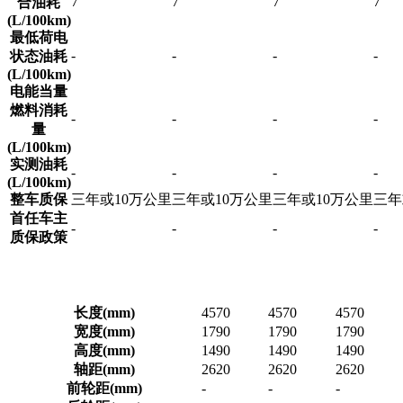
7
7
7
7
合油耗
(L/100km)
最低荷电
-
-
-
-
状态油耗
(L/100km)
电能当量
燃料消耗
-
-
-
-
量
(L/100km)
实测油耗
-
-
-
-
(L/100km)
整车质保
三年或10万公里
三年或10万公里
三年或10万公里
三年
首任车主
-
-
-
-
质保政策
长度(mm)
4570
4570
4570
宽度(mm)
1790
1790
1790
高度(mm)
1490
1490
1490
轴距(mm)
2620
2620
2620
前轮距(mm)
-
-
-