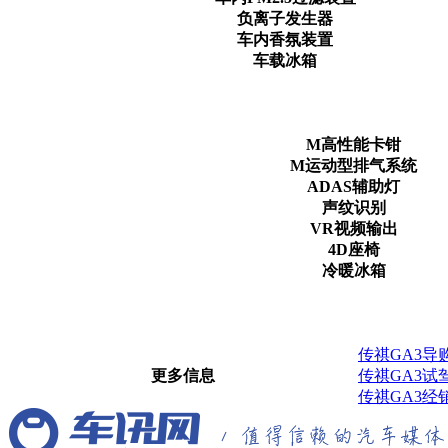
负离子发生器
车内香氛装置
车载冰箱
M高性能卡钳
M运动型排气系统
ADAS辅助灯
声纹识别
VR视频输出
4D座椅
冷暖冰箱
传祺GA3导
更多信息
传祺GA3试
传祺GA3经