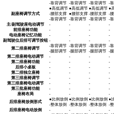
-靠背调节
-靠背调节
-靠背调节
-
●高低调节
●高低调节
●高低调节
●
副座椅调节方式
-腰部支撑
●腰部支撑
-腰部支撑
-
-靠背调节
-靠背调节
-靠背调节
-
主/副驾驶座电动调节
-
-
-
-
前排座椅功能
-
-
-
-
电动座椅记忆功能
-
-
-
-
副驾驶位后排可调节按钮
-
-
-
-
-靠背调节
-靠背调节
-靠背调节
-
第二排座椅调节
-腿部调节
-腿部调节
-腿部调节
-
第二排座椅电动调节
-
-
-
-
第二排座椅功能
-
-
-
-
后排小桌板
-
-
-
-
第二排独立座椅
-
-
-
-
第三排座椅调节
-
-
-
-
第三排座椅电动调节
-
-
-
-
第三批座椅功能
-
-
-
-
座椅布局
-
-
-
-
●比例放倒
●比例放倒
●比例放倒
●
后排座椅放倒形式
-整体放倒
-整体放倒
-整体放倒
-
后排座椅电动放倒
-
-
-
-