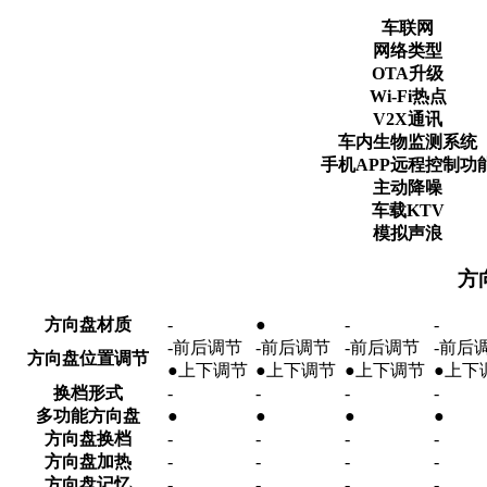
车联网
网络类型
OTA升级
Wi-Fi热点
V2X通讯
车内生物监测系统
手机APP远程控制功
主动降噪
车载KTV
模拟声浪
方
方向盘材质
-
●
-
-
-前后调节
-前后调节
-前后调节
-前后
方向盘位置调节
●上下调节
●上下调节
●上下调节
●上下
换档形式
-
-
-
-
多功能方向盘
●
●
●
●
方向盘换档
-
-
-
-
方向盘加热
-
-
-
-
方向盘记忆
-
-
-
-