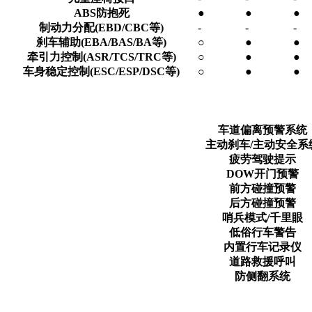
ABS防抱死
●
●
●
制动力分配(EBD/CBC等)
-
-
-
刹车辅助(EBA/BAS/BA等)
○
●
●
牵引力控制(ASR/TCS/TRC等)
○
●
●
车身稳定控制(ESC/ESP/DSC等)
○
●
●
车道偏离预警系统
主动刹车/主动安全系
疲劳驾驶提示
DOW开门预警
前方碰撞预警
后方碰撞预警
哨兵模式/千里眼
低俗行车警告
内置行车记录仪
道路救援呼叫
防侧翻系统