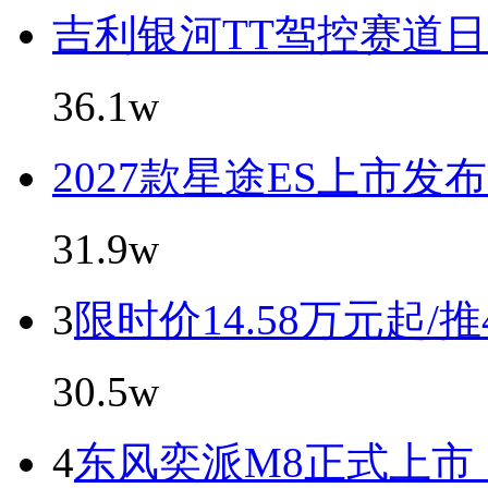
吉利银河TT驾控赛道日暨T
36.1w
2027款星途ES上市发
31.9w
3
限时价14.58万元起/
30.5w
4
东风奕派M8正式上市，