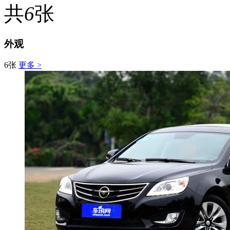
共
6
张
外观
6张
更多 >