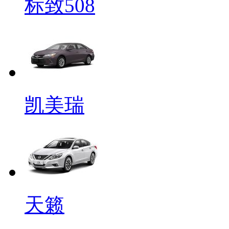
标致508
凯美瑞
天籁