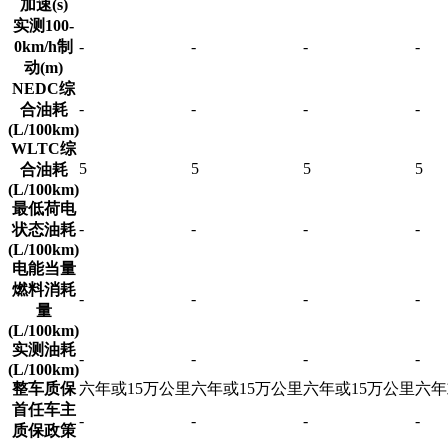
加速(s)
实测100-
0km/h制
-
-
-
-
动(m)
NEDC综
-
-
-
-
合油耗
(L/100km)
WLTC综
5
5
5
5
合油耗
(L/100km)
最低荷电
-
-
-
-
状态油耗
(L/100km)
电能当量
燃料消耗
-
-
-
-
量
(L/100km)
实测油耗
-
-
-
-
(L/100km)
整车质保
六年或15万公里
六年或15万公里
六年或15万公里
六年
首任车主
-
-
-
-
质保政策