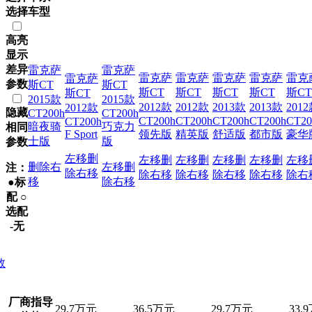
选择车型
高亮
显示
差异
雷克萨
雷克萨
雷克萨
雷克萨
雷克萨
雷克萨
雷克
雷克萨
参数
斯CT
斯CT
斯CT
斯CT
斯CT
斯CT
斯CT
斯CT
2015款
2015款
2012款
2012款
2013款
2013款
201
2012款
隐藏
CT200h
CT200h
CT200h
CT200h
CT200h
CT200h
CT20
CT200h
暗夜骑
巧克力
相同
F Sport
领先版
精英版
舒适版
都市版
豪华
士版
版
参数
左移
删
左移
删
左移
删
左移
删
左移
删
左移
删除
右
左移
删
注：
除
右移
除
右移
除
右移
除
右移
除
右移
除
右
移
除
右移
●标
配 ○
选配
-无
数
厂商指导
29.7万元
36.5万元
29.7万元
33.