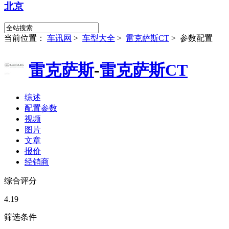
北京
当前位置：
车讯网
>
车型大全
>
雷克萨斯CT
>
参数配置
雷克萨斯
-
雷克萨斯CT
综述
配置参数
视频
图片
文章
报价
经销商
综合评分
4.19
筛选条件