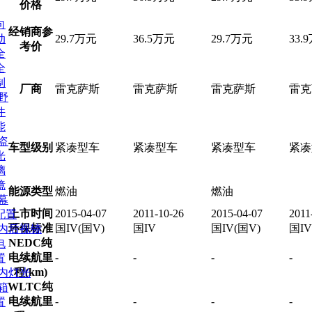
价格
向
经销商参
29.7万元
36.5万元
29.7万元
33.
动
考价
全
全
制
厂商
雷克萨斯
雷克萨斯
雷克萨斯
雷克
野
件
能
盗
车型级别
紧凑型车
紧凑型车
紧凑型车
紧凑
光
璃
镜
能源类型
燃油
燃油
幕
上市时间
2015-04-07
2011-10-26
2015-04-07
2011
配置
环保标准
国IV(国V)
国IV
国IV(国V)
国IV
/内后视镜
NEDC纯
电
电续航里
-
-
-
-
置
程(km)
车内灯光
WLTC纯
箱
电续航里
-
-
-
-
置