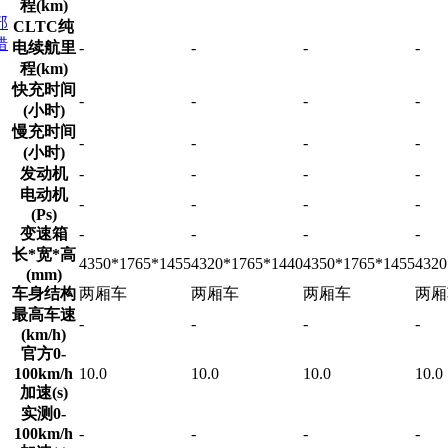
程(km)
部
CLTC纯
错
电续航里
-
-
-
-
程(km)
快充时间
-
-
-
-
(小时)
慢充时间
-
-
-
-
(小时)
发动机
-
-
-
-
电动机
-
-
-
-
(Ps)
变速箱
-
-
-
-
长*宽*高
4350*1765*1455
4320*1765*1440
4350*1765*1455
4320
(mm)
车身结构
两厢车
两厢车
两厢车
两厢
最高车速
-
-
-
-
(km/h)
官方0-
100km/h
10.0
10.0
10.0
10.0
加速(s)
实测0-
100km/h
-
-
-
-