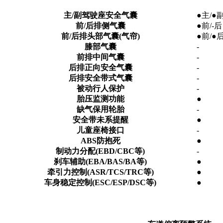
主/副驾驶座安全气囊
●主/●
前/后排侧气囊
●前/-后
前/后排头部气囊(气帘)
●前/●
膝部气囊
-
前排中间气囊
-
后排正向安全气囊
-
后排安全带式气囊
-
被动行人保护
-
胎压监测功能
●
缺气保用轮胎
-
安全带未系提醒
●
儿童座椅接口
-
ABS防抱死
●
制动力分配(EBD/CBC等)
-
刹车辅助(EBA/BAS/BA等)
●
牵引力控制(ASR/TCS/TRC等)
●
车身稳定控制(ESC/ESP/DSC等)
●