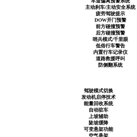
车道偏离预警系统
主动刹车/主动安全系统
疲劳驾驶提示
DOW开门预警
前方碰撞预警
后方碰撞预警
哨兵模式/千里眼
低俗行车警告
内置行车记录仪
道路救援呼叫
防侧翻系统
驾驶模式切换
发动机启停技术
能量回收系统
自动驻车
上坡辅助
陡坡缓降
可变悬架功能
空气悬架