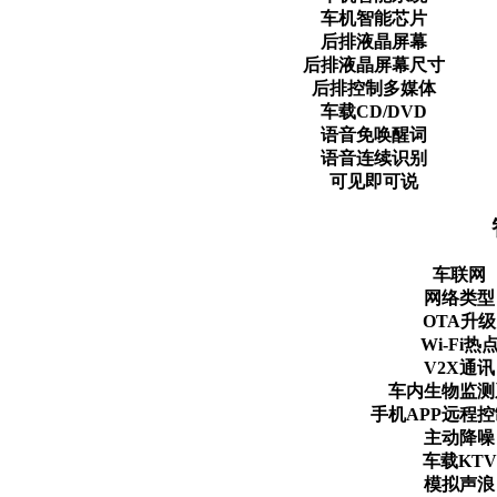
车机智能芯片
后排液晶屏幕
后排液晶屏幕尺寸
后排控制多媒体
车载CD/DVD
语音免唤醒词
语音连续识别
可见即可说
车联网
网络类型
OTA升级
Wi-Fi热
V2X通讯
车内生物监测
手机APP远程
主动降噪
车载KTV
模拟声浪