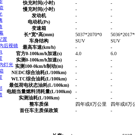
能
快充时间(小时)
-
-
盗
慢充时间(小时)
-
-
光
发动机
-
-
璃
电动机(Ps)
-
-
镜
变速箱
-
-
幕
长*宽*高(mm)
5037*2070*0
5036*2017*
配置
车身结构
SUV
SUV
/内后视镜
最高车速(km/h)
-
-
电
官方0-100km/h加速(s)
4.0
6.0
置
实测0-100km/h加速(s)
-
-
车内灯光
实测100-0km/h制动(m)
-
-
箱
NEDC综合油耗(L/100km)
-
-
置
WLTC综合油耗(L/100km)
-
-
最低荷电状态油耗(L/100km)
-
-
部
电能当量燃料消耗量(L/100km)
-
-
错
实测油耗(L/100km)
-
-
整车质保
四年或8万公里
四年或8万
首任车主质保政策
-
-