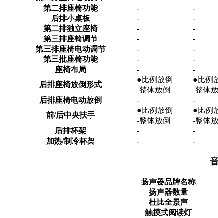
第二排座椅功能
-
-
后排小桌板
-
-
第二排独立座椅
-
-
第三排座椅调节
-
-
第三排座椅电动调节
-
-
第三批座椅功能
-
-
座椅布局
-
-
●比例放倒
●比例
后排座椅放倒形式
-整体放倒
-整体
后排座椅电动放倒
-
-
●比例放倒
●比例
前/后中央扶手
-整体放倒
-整体
后排杯架
-
-
加热/制冷杯架
-
-
音
扬声器品牌名称
扬声器数量
杜比全景声
触摸式阅读灯