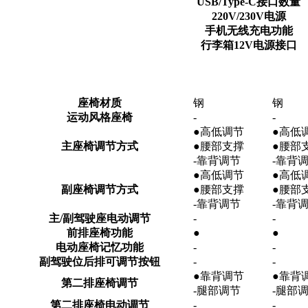
USB/Type-C接口数量
220V/230V电源
手机无线充电功能
行李箱12V电源接口
座椅材质
钢
钢
运动风格座椅
-
-
●高低调节
●高低
主座椅调节方式
●腰部支撑
●腰部
-靠背调节
-靠背
●高低调节
●高低
副座椅调节方式
●腰部支撑
●腰部
-靠背调节
-靠背
主/副驾驶座电动调节
-
-
前排座椅功能
●
●
电动座椅记忆功能
-
-
副驾驶位后排可调节按钮
-
-
●靠背调节
●靠背
第二排座椅调节
-腿部调节
-腿部
第二排座椅电动调节
-
-