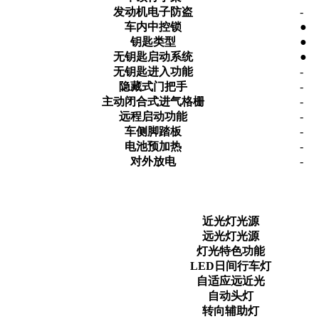
发动机电子防盗
-
车内中控锁
●
钥匙类型
●
无钥匙启动系统
●
无钥匙进入功能
-
隐藏式门把手
-
主动闭合式进气格栅
-
远程启动功能
-
车侧脚踏板
-
电池预加热
-
对外放电
-
近光灯光源
远光灯光源
灯光特色功能
LED日间行车灯
自适应远近光
自动头灯
转向辅助灯