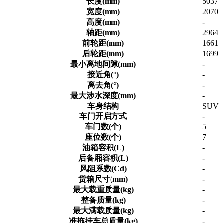
长度(mm)
5037
宽度(mm)
2070
高度(mm)
-
轴距(mm)
2964
前轮距(mm)
1661
后轮距(mm)
1699
最小离地间隙(mm)
-
接近角(°)
-
离去角(°)
-
最大涉水深度(mm)
-
车身结构
SUV
车门开启方式
-
车门数(个)
5
座位数(个)
7
油箱容积(L)
-
后备厢容积(L)
-
风阻系数(Cd)
-
货箱尺寸(mm)
-
最大载重质量(kg)
-
整备质量(kg)
-
最大满载质量(kg)
-
准拖挂车总质量(kg)
-