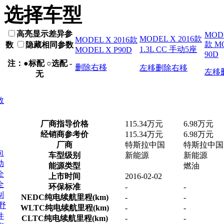
选择车型
高亮显示差异参
MODE
MODEL X 2016款
MODEL X 2016款
款 M
数
隐藏相同参数
1.3L CC 手动5座
MODEL X P90D
90D
注：●标配 ○选配 -
删除
右移
左移
删除
右移
左移
无
数
厂商指导价格
115.34万元
6.98万元
经销商参考价
115.34万元
6.98万元
厂商
特斯拉中国
特斯拉中国
向
车型级别
新能源
新能源
动
能源类型
燃油
全
上市时间
2016-02-02
全
环保标准
-
-
制
NEDC纯电续航里程(km)
-
-
野
WLTC纯电续航里程(km)
-
-
件
CLTC纯电续航里程(km)
-
-