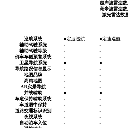
超声波雷达数
毫米波雷达数
激光雷达数
巡航系统
●定速巡航
●定速巡航
辅助驾驶系统
-
-
辅助驾驶等级
-
-
倒车车侧预警系统
-
-
卫星导航系统
●
●
导航路况信息显示
-
-
地图品牌
-
-
高精地图
-
-
AR实景导航
-
-
并线辅助
●
●
车道保持辅助系统
-
-
车道居中保持
-
-
道路交通标识识别
-
-
夜视系统
-
-
自动泊车入位
-
-