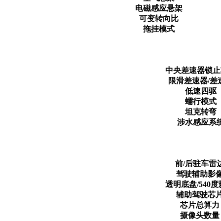
电磁感应悬架
可变转向比
拖挂模式
中央差速器锁止
限滑差速器/差
低速四驱
蠕行模式
坦克转弯
涉水感应系
前/后驻车雷
驾驶辅助影
透明底盘/540
辅助驾驶芯
芯片总算力
摄像头数量