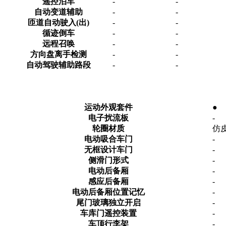
遥控泊车
-
-
自动变道辅助
-
-
匝道自动驶入(出)
-
-
循迹倒车
-
-
远程召唤
-
-
方向盘离手检测
-
-
自动驾驶辅助路段
-
-
运动外观套件
●
电子扰流板
-
轮圈材质
仿
电动吸合车门
-
无框设计车门
-
侧滑门形式
-
电动后备厢
-
感应后备厢
-
电动后备厢位置记忆
-
尾门玻璃独立开启
-
车库门遥控装置
-
车顶行李架
-