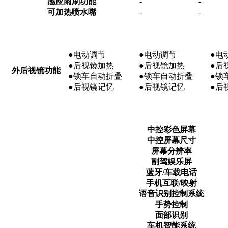
感应雨刷功能
-
-
可加热喷水嘴
-
-
●电动调节
●电动调节
●电
●后视镜加热
●后视镜加热
●后
外后视镜功能
●锁车自动折叠
●锁车自动折叠
●锁
●后视镜记忆
●后视镜记忆
●后
中控彩色屏幕
中控屏幕尺寸
屏幕分辨率
副驾娱乐屏
蓝牙/车载电话
手机互联/映射
语音识别控制系统
手势控制
面部识别
车机智能系统