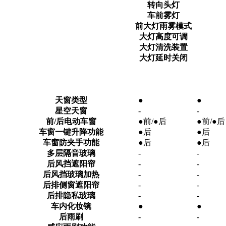
转向头灯
车前雾灯
前大灯雨雾模式
大灯高度可调
大灯清洗装置
大灯延时关闭
天窗类型
●
●
星空天窗
-
-
前/后电动车窗
●前/●后
●前/●后
车窗一键升降功能
●后
●后
车窗防夹手功能
●后
●后
多层隔音玻璃
-
-
后风挡遮阳帘
-
-
后风挡玻璃加热
-
-
后排侧窗遮阳帘
-
-
后排隐私玻璃
-
-
车内化妆镜
●
●
后雨刷
-
-