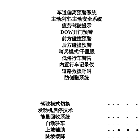
车道偏离预警系统
主动刹车/主动安全系统
疲劳驾驶提示
DOW开门预警
前方碰撞预警
后方碰撞预警
哨兵模式/千里眼
低俗行车警告
内置行车记录仪
道路救援呼叫
防侧翻系统
驾驶模式切换
-
-
-
-
-
发动机启停技术
-
-
-
-
-
能量回收系统
-
-
-
-
-
自动驻车
-
-
-
-
-
上坡辅助
-
-
●
●
●
陡坡缓降
-
-
-
-
-