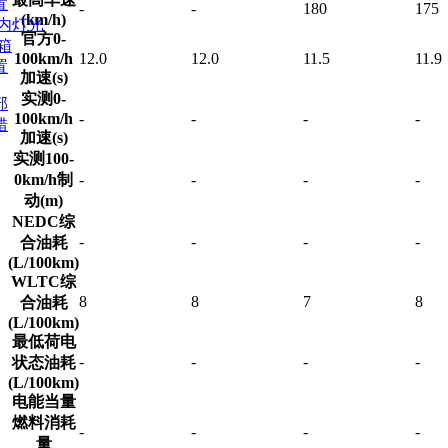
置
-
-
180
175
(km/h)
车内灯光
官方0-
箱
100km/h
12.0
12.0
11.5
11.9
置
加速(s)
实测0-
部
100km/h
-
-
-
-
错
加速(s)
实测100-
0km/h制
-
-
-
-
动(m)
NEDC综
-
-
-
-
合油耗
(L/100km)
WLTC综
8
8
7
8
合油耗
(L/100km)
最低荷电
-
-
-
-
状态油耗
(L/100km)
电能当量
燃料消耗
-
-
-
-
量