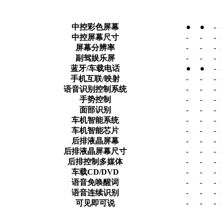
中控彩色屏幕
●
●
-
中控屏幕尺寸
-
-
-
屏幕分辨率
-
-
-
副驾娱乐屏
-
-
-
蓝牙/车载电话
●
●
-
手机互联/映射
-
-
-
语音识别控制系统
-
-
-
手势控制
-
-
-
面部识别
-
-
-
车机智能系统
-
-
-
车机智能芯片
-
-
-
后排液晶屏幕
-
-
-
后排液晶屏幕尺寸
-
-
-
后排控制多媒体
-
-
-
车载CD/DVD
-
-
-
语音免唤醒词
-
-
-
语音连续识别
-
-
-
可见即可说
-
-
-