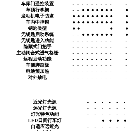
车库门遥控装置
-
-
-
-
-
-
-
-
-
-
车顶行李架
-
-
●
●
●
●
●
●
●
●
发动机电子防盗
●
●
●
●
●
●
●
●
●
●
车内中控锁
●
●
●
●
●
●
●
●
●
●
钥匙类型
●
●
-
-
-
-
-
-
●
●
无钥匙启动系统
-
-
●
●
●
●
●
●
●
●
无钥匙进入功能
-
-
-
-
-
-
-
-
-
-
隐藏式门把手
-
-
-
-
-
-
-
-
-
-
主动闭合式进气格栅
-
-
-
-
-
-
-
-
-
-
远程启动功能
-
-
-
-
-
-
-
-
-
-
车侧脚踏板
-
-
-
-
-
-
-
-
-
-
电池预加热
-
-
-
-
-
-
-
-
-
-
对外放电
-
-
-
-
-
-
-
-
-
-
近光灯光源
-
-
-
-
-
-
远光灯光源
-
-
-
-
-
-
灯光特色功能
-
-
-
-
-
-
LED日间行车灯
-
-
●
●
●
●
自适应远近光
-
-
-
-
-
-