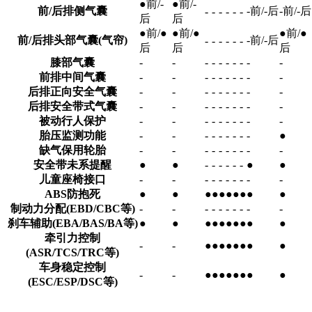
●前/-
●前/-
前/后排侧气囊
-前/-后
-前/-后
-
-
-
-
-
-
后
后
●前/●
●前/●
●前/●
前/后排头部气囊(气帘)
-前/-后
-
-
-
-
-
-
后
后
后
膝部气囊
-
-
-
-
-
-
-
-
-
-
前排中间气囊
-
-
-
-
-
-
-
-
-
-
后排正向安全气囊
-
-
-
-
-
-
-
-
-
-
后排安全带式气囊
-
-
-
-
-
-
-
-
-
-
被动行人保护
-
-
-
-
-
-
-
-
-
-
胎压监测功能
-
-
-
-
-
-
-
-
-
●
缺气保用轮胎
-
-
-
-
-
-
-
-
-
-
安全带未系提醒
●
●
-
-
-
-
-
-
●
●
儿童座椅接口
-
-
-
-
-
-
-
-
-
-
ABS防抱死
●
●
●
●
●
●
●
●
●
●
制动力分配(EBD/CBC等)
-
-
-
-
-
-
-
-
-
-
刹车辅助(EBA/BAS/BA等)
●
●
●
●
●
●
●
●
●
●
牵引力控制
-
-
●
●
●
●
●
●
●
●
(ASR/TCS/TRC等)
车身稳定控制
-
-
●
●
●
●
●
●
●
●
(ESC/ESP/DSC等)