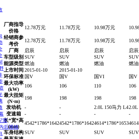
数
厂商指导
12.78万元
11.78万元
10.98万元
10.
价格
向
经销商参
12.78万元
11.78万元
10.98万元
10.
动
考价
全
厂商
启辰
启辰
启辰
启辰
全
车型级别
SUV
SUV
SUV
SUV
制
能源类型
燃油
燃油
燃油
燃油
野
上市时间
2015-01-10
2015-01-10
件
环保标准
国V
国V
国VI
国V
能
最大功率
106
106
110
106
盗
(kW)
光
最大扭矩
198
198
198
198
璃
(N·m)
发动机
-
-
2.0L 150马力 L4
2.0
镜
变速箱
-
-
-
-
幕
长*宽*高
配置
4542*1786*1642
4542*1786*1642
4614*1786*1653
4614
(mm)
/内后视镜
车身结构
SUV
SUV
SUV
SUV
电
最高车速