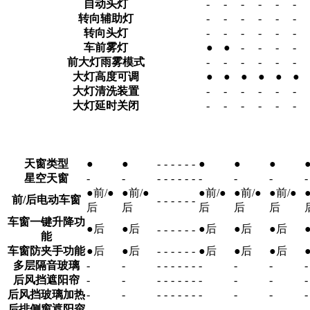
自动头灯
-
-
-
-
-
-
转向辅助灯
-
-
-
-
-
-
转向头灯
-
-
-
-
-
-
车前雾灯
●
●
-
-
-
-
前大灯雨雾模式
-
-
-
-
-
-
大灯高度可调
●
●
●
●
●
●
大灯清洗装置
-
-
-
-
-
-
大灯延时关闭
-
-
-
-
-
-
天窗类型
●
●
-
-
-
-
-
-
●
●
●
星空天窗
-
-
-
-
-
-
-
-
-
-
-
-
●前/●
●前/●
●前/●
●前/●
●前/●
前/后电动车窗
-
-
-
-
-
-
后
后
后
后
后
车窗一键升降功
●后
●后
●后
●后
●后
-
-
-
-
-
-
能
车窗防夹手功能
●后
●后
-
-
-
-
-
-
●后
●后
●后
多层隔音玻璃
-
-
-
-
-
-
-
-
-
-
-
-
后风挡遮阳帘
-
-
-
-
-
-
-
-
-
-
-
-
后风挡玻璃加热
-
-
-
-
-
-
-
-
-
-
-
-
后排侧窗遮阳帘
-
-
-
-
-
-
-
-
-
-
-
-