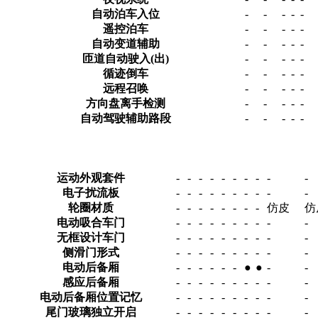
自动泊车入位
-
-
-
-
-
遥控泊车
-
-
-
-
-
自动变道辅助
-
-
-
-
-
匝道自动驶入(出)
-
-
-
-
-
循迹倒车
-
-
-
-
-
远程召唤
-
-
-
-
-
方向盘离手检测
-
-
-
-
-
自动驾驶辅助路段
-
-
-
-
-
运动外观套件
-
-
-
-
-
-
-
-
-
-
电子扰流板
-
-
-
-
-
-
-
-
-
-
轮圈材质
-
-
-
-
-
-
-
-
仿皮
仿
电动吸合车门
-
-
-
-
-
-
-
-
-
-
无框设计车门
-
-
-
-
-
-
-
-
-
-
侧滑门形式
-
-
-
-
-
-
-
-
-
-
电动后备厢
-
-
-
-
-
-
●
●
-
-
感应后备厢
-
-
-
-
-
-
-
-
-
-
电动后备厢位置记忆
-
-
-
-
-
-
-
-
-
-
尾门玻璃独立开启
-
-
-
-
-
-
-
-
-
-