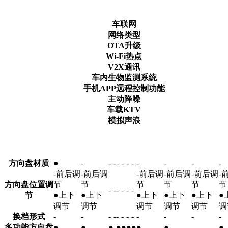
车联网
网络类型
OTA升级
Wi-Fi热点
V2X通讯
车内生物监测系统
手机APP远程控制功能
主动降噪
车载KTV
模拟声浪
方向盘材质
●
-
-
-
-
-
-
-
-
-
-
-
-前后调
-前后调
-前后调
-前后调
-前后调
-
方向盘位置调
节
节
节
节
节
节
-
-
-
-
-
-
节
●上下
●上下
●上下
●上下
●上下
●
调节
调节
调节
调节
调节
调
换档形式
-
-
-
-
-
-
-
-
-
-
-
-
多功能方向盘
●
●
●
-
●
●
●
●
●
●
-
●