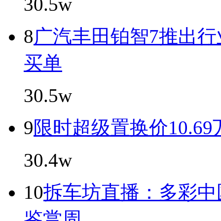
30.5w
8
广汽丰田铂智7推出行
买单
30.5w
9
限时超级置换价10.6
30.4w
10
拆车坊直播：多彩中国
鉴赏周