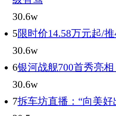
30.6w
5
限时价14.58万元起/
30.6w
6
银河战舰700首秀亮
30.6w
7
拆车坊直播：“向美好