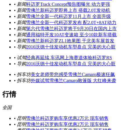
• 新闻
科迈罗Track Concept预告图曝光 动力更强
• 新闻
雪佛兰新科迈罗即将上市 搭载2.0T发动机
• 新闻
雪佛兰全新一代科迈罗11月上市 全面升级
• 新闻
雪佛兰全新一代科迈罗发布 配2.0T+8AT动力
• 新闻
第六代雪佛兰科迈罗将于9月20日在国内上市
• 新闻
通用福特开发10AT变速箱 至少10款新车搭载
• 新闻
雪佛兰新科迈罗ZL1效果图 于北美车展首发
• 导购
2016沃德十佳发动机车型盘点 完美的大心脏
• 试驾
经典再延续 车讯网上海赛道体验科迈罗RS
• 导购
2016沃德十佳发动机车型盘点 完美的大心脏
• 拆车坊
美女老师带您感受雪佛兰Camaro极速狂飙
• 拆车坊
外媒试驾雪佛兰Camaro敞篷版 大红峰来袭
行情
全国
• 昆明
雪佛兰科迈罗购车享优惠2万元 现车销售
• 昆明
雪佛兰科迈罗购车享优惠2万元 现车销售