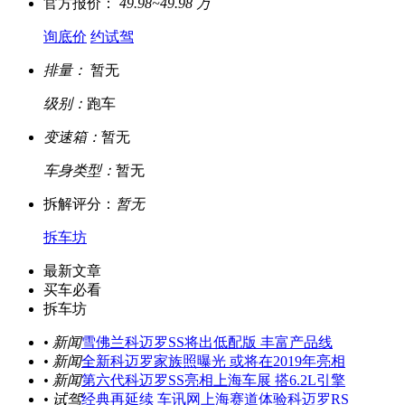
官方报价：
49.98~49.98 万
询底价
约试驾
排量：
暂无
级别：
跑车
变速箱：
暂无
车身类型：
暂无
拆解评分：
暂无
拆车坊
最新文章
买车必看
拆车坊
• 新闻
雪佛兰科迈罗SS将出低配版 丰富产品线
• 新闻
全新科迈罗家族照曝光 或将在2019年亮相
• 新闻
第六代科迈罗SS亮相上海车展 搭6.2L引擎
• 试驾
经典再延续 车讯网上海赛道体验科迈罗RS