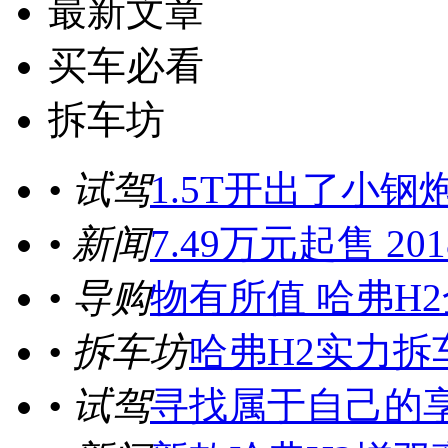
最新文章
买车必看
拆车坊
• 试驾
1.5T开出了小钢
• 新闻
7.49万元起售 
• 导购
物有所值 哈弗H
• 拆车坊
哈弗H2实力拆
• 试驾
寻找属于自己的享