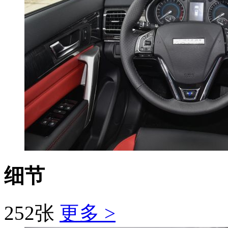
细节
252张
更多 >