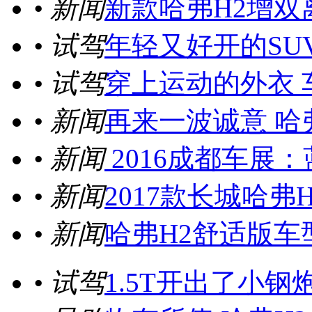
• 新闻
新款哈弗H2增双
• 试驾
年轻又好开的SU
• 试驾
穿上运动的外衣 
• 新闻
再来一波诚意 哈
• 新闻
2016成都车展
• 新闻
2017款长城哈弗
• 新闻
哈弗H2舒适版车型上
• 试驾
1.5T开出了小钢