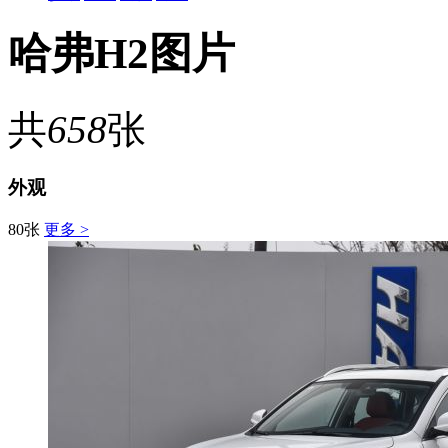
哈弗H2图片
共
658
张
外观
80张
更多 >