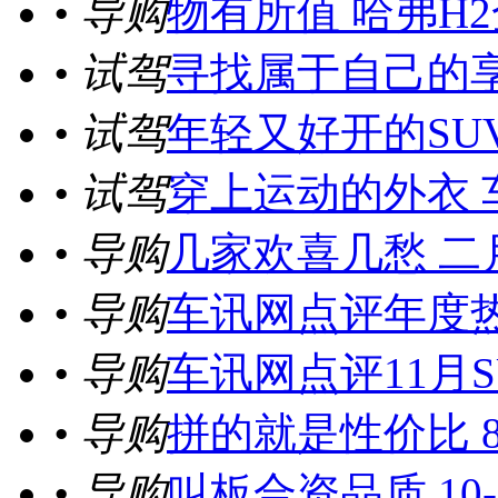
• 导购
物有所值 哈弗H
• 试驾
寻找属于自己的享
• 试驾
年轻又好开的SU
• 试驾
穿上运动的外衣 
• 导购
几家欢喜几愁 二月
• 导购
车讯网点评年度热
• 导购
车讯网点评11月
• 导购
拼的就是性价比 8
• 导购
叫板合资品质 10