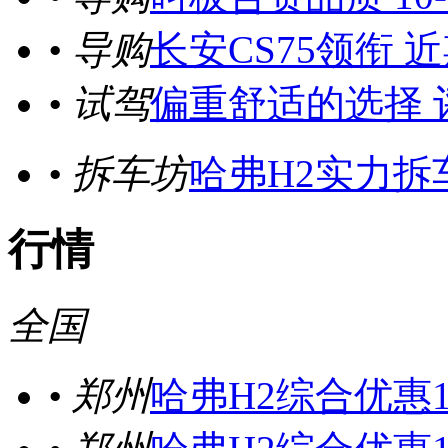
• 导购
长安CS75领衔
• 试驾
偏重舒适的选择 评
• 拆车坊
哈弗H2实力拆
行情
全国
• 郑州
哈弗H2综合优惠