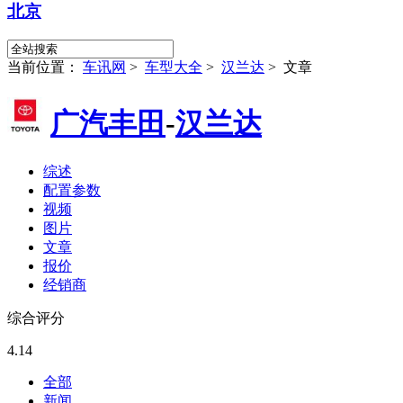
北京
当前位置：
车讯网
>
车型大全
>
汉兰达
>
文章
广汽丰田
-
汉兰达
综述
配置参数
视频
图片
文章
报价
经销商
综合评分
4.14
全部
新闻