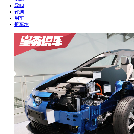
导购
评测
用车
拆车坊