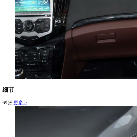
细节
69张
更多 >