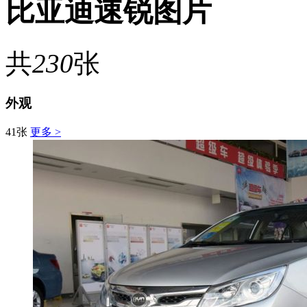
比亚迪速锐图片
共
230
张
外观
41张
更多 >