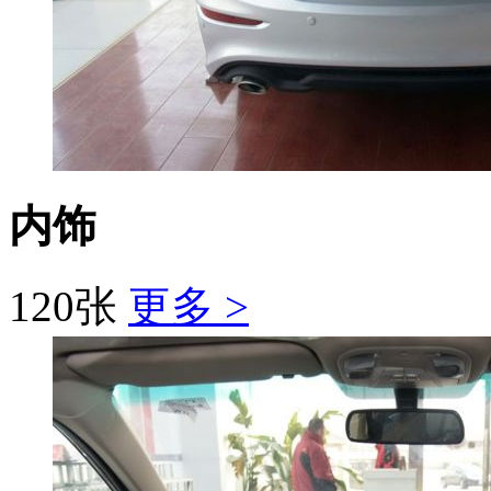
内饰
120张
更多 >