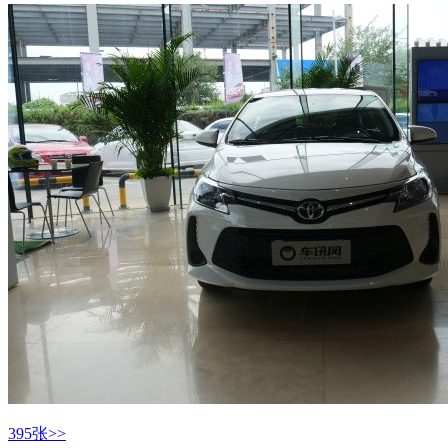
395张>>