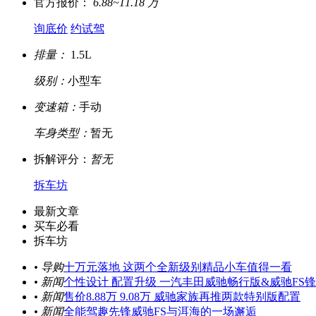
官方报价：
6.88~11.18 万
询底价
约试驾
排量：
1.5L
级别：
小型车
变速箱：
手动
车身类型：
暂无
拆解评分：
暂无
拆车坊
最新文章
买车必看
拆车坊
• 导购
十万元落地 这两个全新级别精品小车值得一看
• 新闻
个性设计 配置升级 一汽丰田威驰畅行版&威驰FS
• 新闻
售价8.88万 9.08万 威驰家族再推两款特别版配置
• 新闻
全能驾趣先锋威驰FS与洱海的一场邂逅