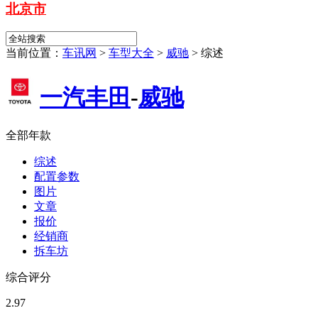
北京市
当前位置：
车讯网
>
车型大全
>
威驰
>
综述
一汽丰田
-
威驰
全部年款
综述
配置参数
图片
文章
报价
经销商
拆车坊
综合评分
2.97