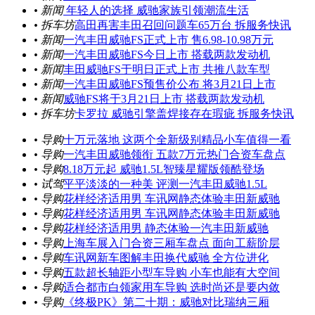
• 新闻
年轻人的选择 威驰家族引领潮流生活
• 拆车坊
高田再害丰田召回问题车65万台 拆服务快讯
• 新闻
一汽丰田威驰FS正式上市 售6.98-10.98万元
• 新闻
一汽丰田威驰FS今日上市 搭载两款发动机
• 新闻
丰田威驰FS于明日正式上市 共推八款车型
• 新闻
一汽丰田威驰FS预售价公布 将3月21日上市
• 新闻
威驰FS将于3月21日上市 搭载两款发动机
• 拆车坊
卡罗拉 威驰引擎盖焊接存在瑕疵 拆服务快讯
• 导购
十万元落地 这两个全新级别精品小车值得一看
• 导购
一汽丰田威驰领衔 五款7万元热门合资车盘点
• 导购
8.18万元起 威驰1.5L智臻星耀版领酷登场
• 试驾
平平淡淡的一种美 评测一汽丰田威驰1.5L
• 导购
花样经济适用男 车讯网静态体验丰田新威驰
• 导购
花样经济适用男 车讯网静态体验丰田新威驰
• 导购
花样经济适用男 静态体验一汽丰田新威驰
• 导购
上海车展入门合资三厢车盘点 面向工薪阶层
• 导购
车讯网新车图解丰田换代威驰 全方位进化
• 导购
五款超长轴距小型车导购 小车也能有大空间
• 导购
适合都市白领家用车导购 选时尚还是要内敛
• 导购
《终极PK》第二十期：威驰对比瑞纳三厢