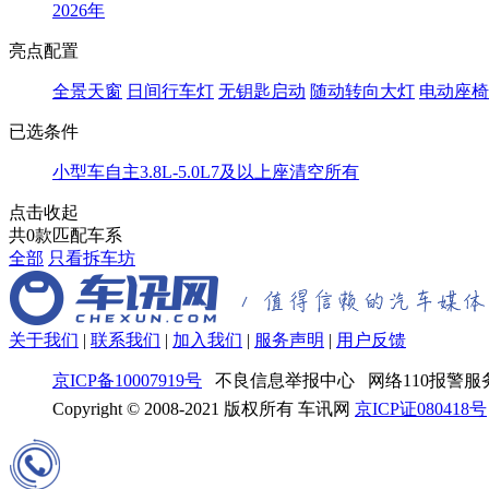
2026年
亮点配置
全景天窗
日间行车灯
无钥匙启动
随动转向大灯
电动座椅
已选条件
小型车
自主
3.8L-5.0L
7及以上座
清空所有
点击收起
共
0
款匹配车系
全部
只看拆车坊
关于我们
|
联系我们
|
加入我们
|
服务声明
|
用户反馈
京ICP备10007919号
不良信息举报中心 网络110报警服务
Copyright © 2008-2021 版权所有 车讯网
京ICP证080418号