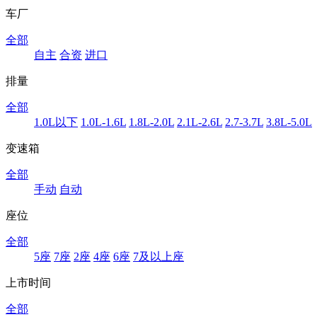
车厂
全部
自主
合资
进口
排量
全部
1.0L以下
1.0L-1.6L
1.8L-2.0L
2.1L-2.6L
2.7-3.7L
3.8L-5.0L
变速箱
全部
手动
自动
座位
全部
5座
7座
2座
4座
6座
7及以上座
上市时间
全部