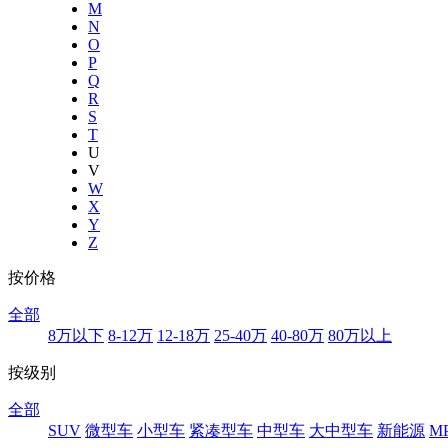
M
N
O
P
Q
R
S
T
U
V
W
X
Y
Z
按价格
全部
8万以下
8-12万
12-18万
25-40万
40-80万
80万以上
按级别
全部
SUV
微型车
小型车
紧凑型车
中型车
大中型车
新能源
M