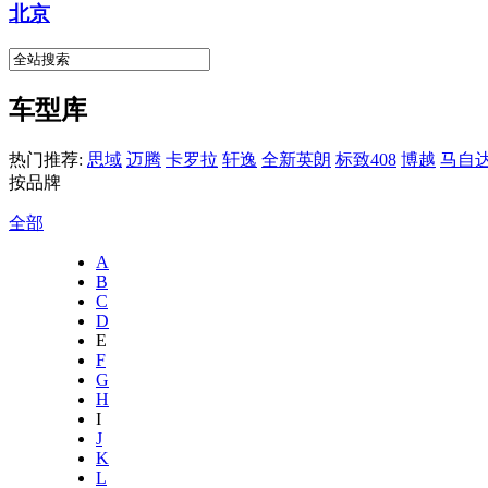
北京
车型库
热门推荐:
思域
迈腾
卡罗拉
轩逸
全新英朗
标致408
博越
马自达
按品牌
全部
A
B
C
D
E
F
G
H
I
J
K
L