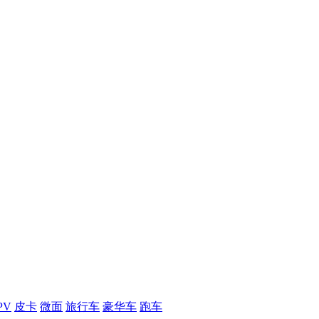
PV
皮卡
微面
旅行车
豪华车
跑车