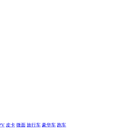
PV
皮卡
微面
旅行车
豪华车
跑车