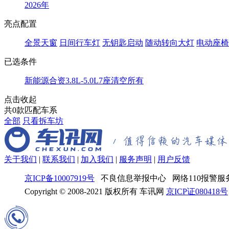
2026年
亮点配置
全景天窗
日间行车灯
无钥匙启动
随动转向大灯
电动座椅
已选条件
新能源
合资
3.8L-5.0L
7座
清空所有
点击收起
共
0
款匹配车系
全部
只看拆车坊
关于我们
|
联系我们
|
加入我们
|
服务声明
|
用户反馈
京ICP备10007919号
不良信息举报中心 网络110报警服务
Copyright © 2008-2021 版权所有 车讯网
京ICP证080418号