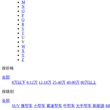
M
N
O
P
Q
R
S
T
U
V
W
X
Y
Z
按价格
全部
8万以下
8-12万
12-18万
25-40万
40-80万
80万以上
按级别
全部
SUV
微型车
小型车
紧凑型车
中型车
大中型车
新能源
M