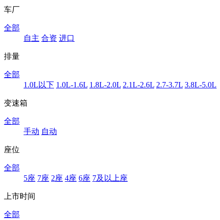
车厂
全部
自主
合资
进口
排量
全部
1.0L以下
1.0L-1.6L
1.8L-2.0L
2.1L-2.6L
2.7-3.7L
3.8L-5.0L
变速箱
全部
手动
自动
座位
全部
5座
7座
2座
4座
6座
7及以上座
上市时间
全部