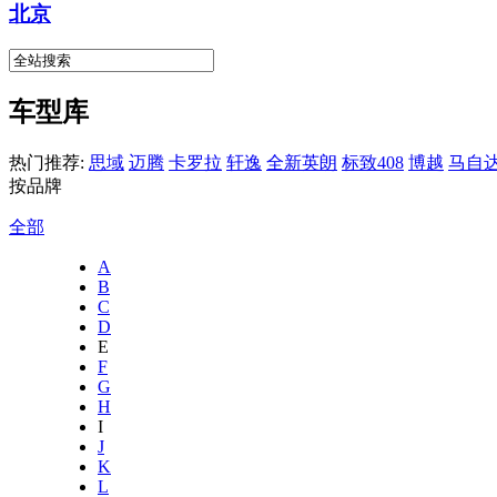
北京
车型库
热门推荐:
思域
迈腾
卡罗拉
轩逸
全新英朗
标致408
博越
马自达
按品牌
全部
A
B
C
D
E
F
G
H
I
J
K
L