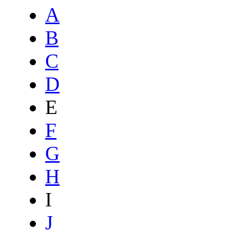
A
B
C
D
E
F
G
H
I
J