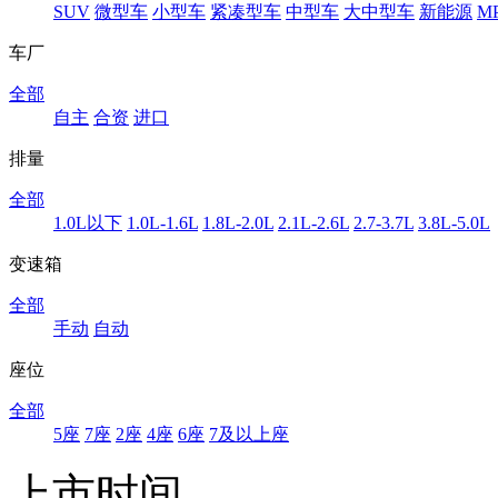
SUV
微型车
小型车
紧凑型车
中型车
大中型车
新能源
M
车厂
全部
自主
合资
进口
排量
全部
1.0L以下
1.0L-1.6L
1.8L-2.0L
2.1L-2.6L
2.7-3.7L
3.8L-5.0L
变速箱
全部
手动
自动
座位
全部
5座
7座
2座
4座
6座
7及以上座
上市时间