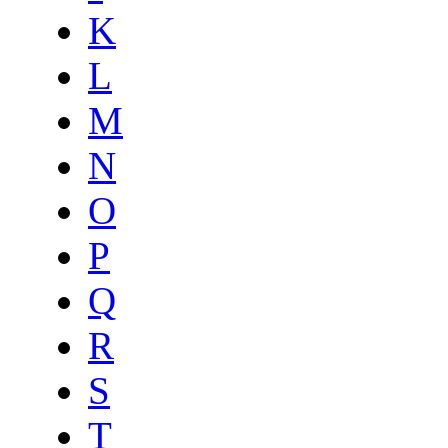
K
L
M
N
O
P
Q
R
S
T