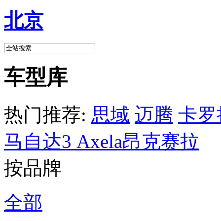
北京
车型库
热门推荐:
思域
迈腾
卡罗
马自达3 Axela昂克赛拉
按品牌
全部