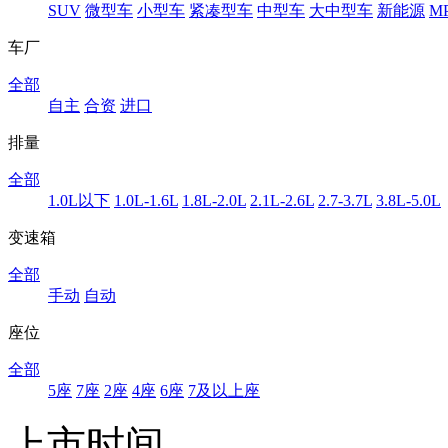
SUV
微型车
小型车
紧凑型车
中型车
大中型车
新能源
M
车厂
全部
自主
合资
进口
排量
全部
1.0L以下
1.0L-1.6L
1.8L-2.0L
2.1L-2.6L
2.7-3.7L
3.8L-5.0L
变速箱
全部
手动
自动
座位
全部
5座
7座
2座
4座
6座
7及以上座
上市时间