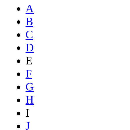
A
B
C
D
E
F
G
H
I
J