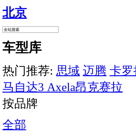
北京
车型库
热门推荐:
思域
迈腾
卡罗
马自达3 Axela昂克赛拉
按品牌
全部