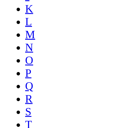
K
L
M
N
O
P
Q
R
S
T