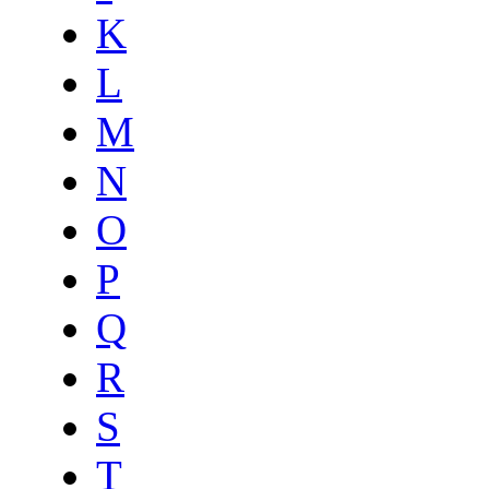
K
L
M
N
O
P
Q
R
S
T