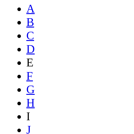
A
B
C
D
E
F
G
H
I
J