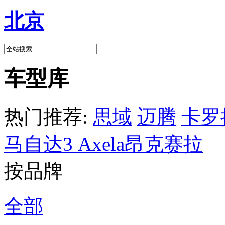
北京
车型库
热门推荐:
思域
迈腾
卡罗
马自达3 Axela昂克赛拉
按品牌
全部