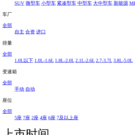
SUV
微型车
小型车
紧凑型车
中型车
大中型车
新能源
M
车厂
全部
自主
合资
进口
排量
全部
1.0L以下
1.0L-1.6L
1.8L-2.0L
2.1L-2.6L
2.7-3.7L
3.8L-5.0L
变速箱
全部
手动
自动
座位
全部
5座
7座
2座
4座
6座
7及以上座
上市时间