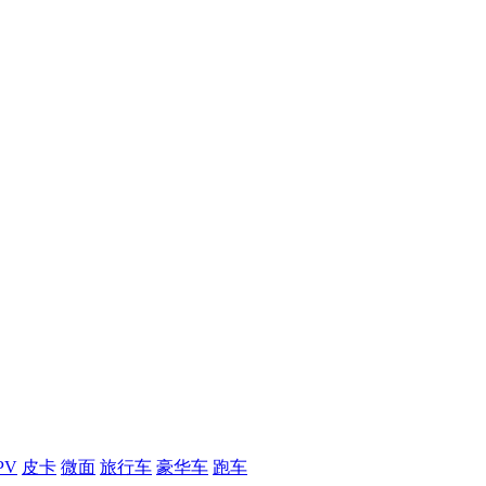
PV
皮卡
微面
旅行车
豪华车
跑车