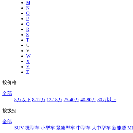
M
N
O
P
Q
R
S
T
U
V
W
X
Y
Z
按价格
全部
8万以下
8-12万
12-18万
25-40万
40-80万
80万以上
按级别
全部
SUV
微型车
小型车
紧凑型车
中型车
大中型车
新能源
M