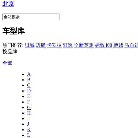
北京
车型库
热门推荐:
思域
迈腾
卡罗拉
轩逸
全新英朗
标致408
博越
马自达
按品牌
全部
A
B
C
D
E
F
G
H
I
J
K
L