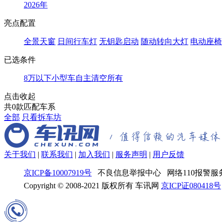
2026年
亮点配置
全景天窗
日间行车灯
无钥匙启动
随动转向大灯
电动座椅
已选条件
8万以下
小型车
自主
清空所有
点击收起
共
0
款匹配车系
全部
只看拆车坊
关于我们
|
联系我们
|
加入我们
|
服务声明
|
用户反馈
京ICP备10007919号
不良信息举报中心 网络110报警服务
Copyright © 2008-2021 版权所有 车讯网
京ICP证080418号