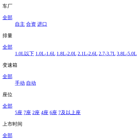
车厂
全部
自主
合资
进口
排量
全部
1.0L以下
1.0L-1.6L
1.8L-2.0L
2.1L-2.6L
2.7-3.7L
3.8L-5.0L
变速箱
全部
手动
自动
座位
全部
5座
7座
2座
4座
6座
7及以上座
上市时间
全部