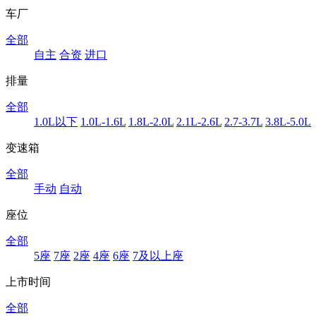
车厂
全部
自主
合资
进口
排量
全部
1.0L以下
1.0L-1.6L
1.8L-2.0L
2.1L-2.6L
2.7-3.7L
3.8L-5.0L
变速箱
全部
手动
自动
座位
全部
5座
7座
2座
4座
6座
7及以上座
上市时间
全部