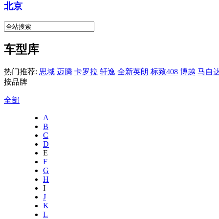
北京
车型库
热门推荐:
思域
迈腾
卡罗拉
轩逸
全新英朗
标致408
博越
马自达
按品牌
全部
A
B
C
D
E
F
G
H
I
J
K
L