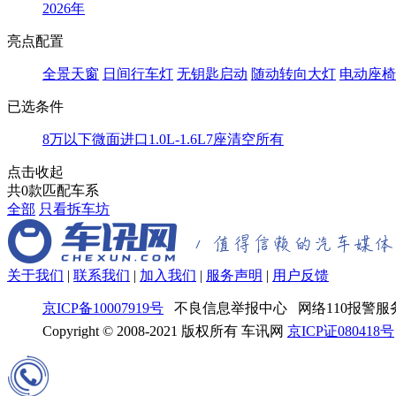
2026年
亮点配置
全景天窗
日间行车灯
无钥匙启动
随动转向大灯
电动座椅
已选条件
8万以下
微面
进口
1.0L-1.6L
7座
清空所有
点击收起
共
0
款匹配车系
全部
只看拆车坊
关于我们
|
联系我们
|
加入我们
|
服务声明
|
用户反馈
京ICP备10007919号
不良信息举报中心 网络110报警服务
Copyright © 2008-2021 版权所有 车讯网
京ICP证080418号