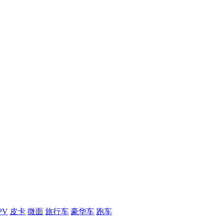
PV
皮卡
微面
旅行车
豪华车
跑车