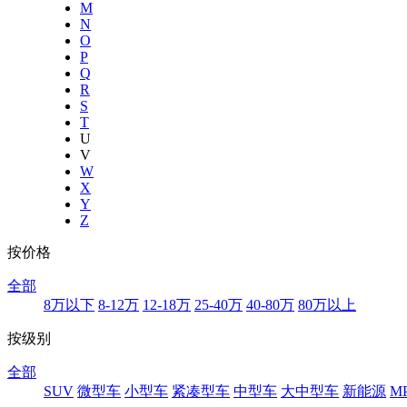
M
N
O
P
Q
R
S
T
U
V
W
X
Y
Z
按价格
全部
8万以下
8-12万
12-18万
25-40万
40-80万
80万以上
按级别
全部
SUV
微型车
小型车
紧凑型车
中型车
大中型车
新能源
M