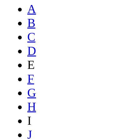
A
B
C
D
E
F
G
H
I
J