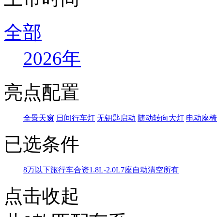
全部
2026年
亮点配置
全景天窗
日间行车灯
无钥匙启动
随动转向大灯
电动座椅
已选条件
8万以下
旅行车
合资
1.8L-2.0L
7座
自动
清空所有
点击收起