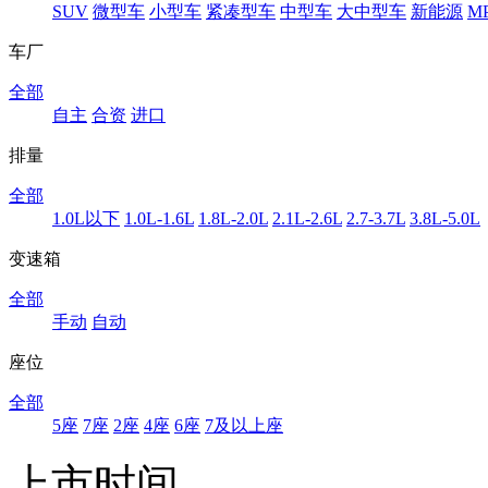
SUV
微型车
小型车
紧凑型车
中型车
大中型车
新能源
M
车厂
全部
自主
合资
进口
排量
全部
1.0L以下
1.0L-1.6L
1.8L-2.0L
2.1L-2.6L
2.7-3.7L
3.8L-5.0L
变速箱
全部
手动
自动
座位
全部
5座
7座
2座
4座
6座
7及以上座
上市时间