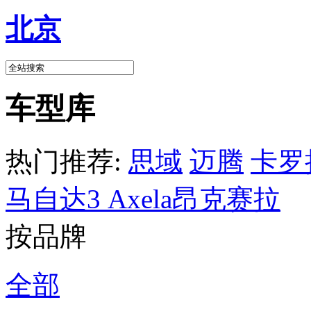
北京
车型库
热门推荐:
思域
迈腾
卡罗
马自达3 Axela昂克赛拉
按品牌
全部