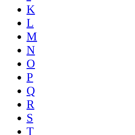
K
L
M
N
O
P
Q
R
S
T