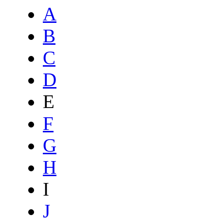
A
B
C
D
E
F
G
H
I
J