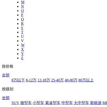
M
N
O
P
Q
R
S
T
U
V
W
X
Y
Z
按价格
全部
8万以下
8-12万
12-18万
25-40万
40-80万
80万以上
按级别
全部
SUV
微型车
小型车
紧凑型车
中型车
大中型车
新能源
M