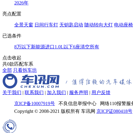
2026年
亮点配置
全景天窗
日间行车灯
无钥匙启动
随动转向大灯
电动座椅
已选条件
8万以下
新能源
进口
1.0L以下
6座
清空所有
点击收起
共
0
款匹配车系
全部
只看拆车坊
关于我们
|
联系我们
|
加入我们
|
服务声明
|
用户反馈
京ICP备10007919号
不良信息举报中心 网络110报警服务
Copyright © 2008-2021 版权所有 车讯网
京ICP证080418号