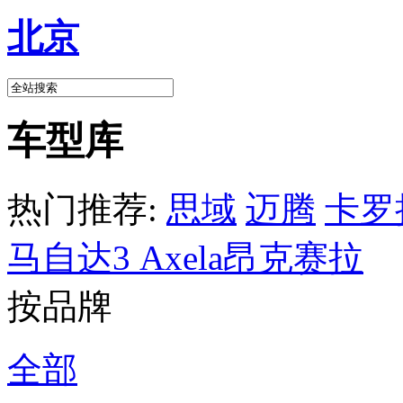
北京
车型库
热门推荐:
思域
迈腾
卡罗
马自达3 Axela昂克赛拉
按品牌
全部