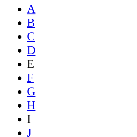
A
B
C
D
E
F
G
H
I
J