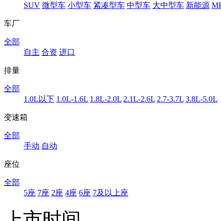
SUV
微型车
小型车
紧凑型车
中型车
大中型车
新能源
M
车厂
全部
自主
合资
进口
排量
全部
1.0L以下
1.0L-1.6L
1.8L-2.0L
2.1L-2.6L
2.7-3.7L
3.8L-5.0L
变速箱
全部
手动
自动
座位
全部
5座
7座
2座
4座
6座
7及以上座
上市时间