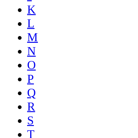
K
L
M
N
O
P
Q
R
S
T