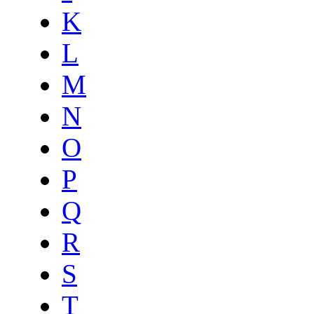
K
L
M
N
O
P
Q
R
S
T