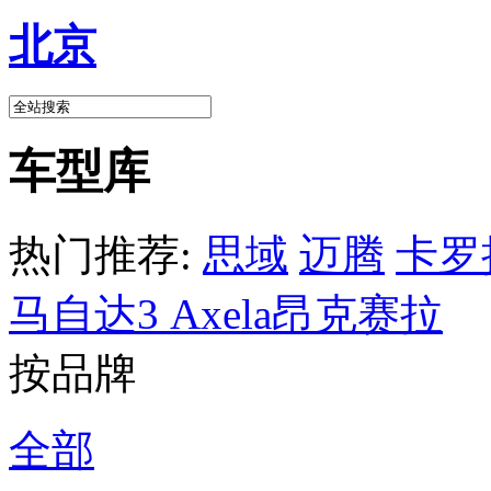
北京
车型库
热门推荐:
思域
迈腾
卡罗
马自达3 Axela昂克赛拉
按品牌
全部