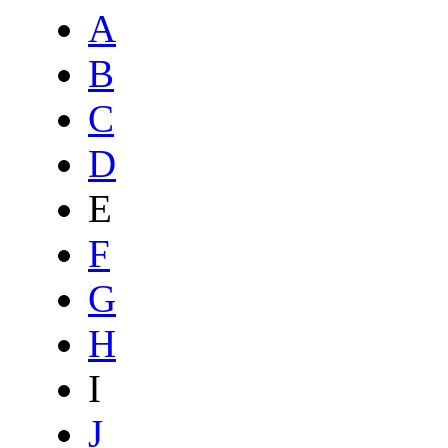
A
B
C
D
E
F
G
H
I
J