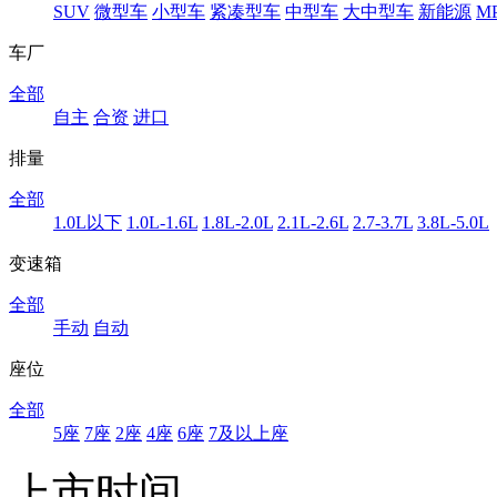
SUV
微型车
小型车
紧凑型车
中型车
大中型车
新能源
M
车厂
全部
自主
合资
进口
排量
全部
1.0L以下
1.0L-1.6L
1.8L-2.0L
2.1L-2.6L
2.7-3.7L
3.8L-5.0L
变速箱
全部
手动
自动
座位
全部
5座
7座
2座
4座
6座
7及以上座
上市时间