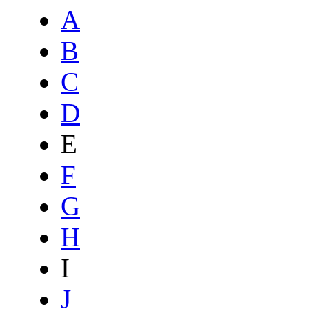
A
B
C
D
E
F
G
H
I
J