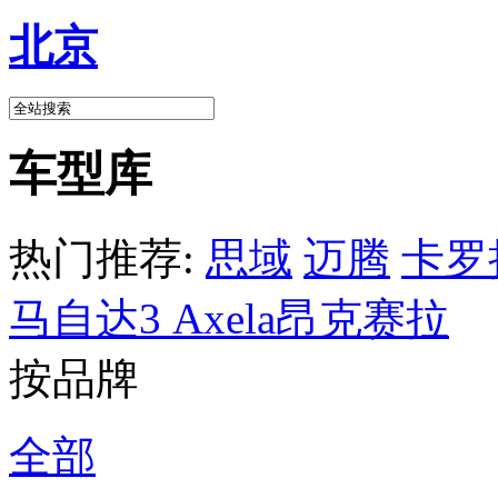
北京
车型库
热门推荐:
思域
迈腾
卡罗
马自达3 Axela昂克赛拉
按品牌
全部