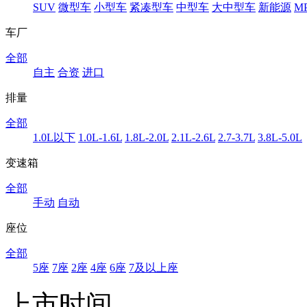
SUV
微型车
小型车
紧凑型车
中型车
大中型车
新能源
M
车厂
全部
自主
合资
进口
排量
全部
1.0L以下
1.0L-1.6L
1.8L-2.0L
2.1L-2.6L
2.7-3.7L
3.8L-5.0L
变速箱
全部
手动
自动
座位
全部
5座
7座
2座
4座
6座
7及以上座
上市时间