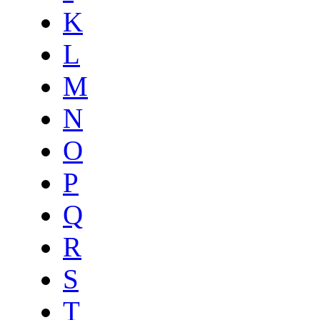
K
L
M
N
O
P
Q
R
S
T