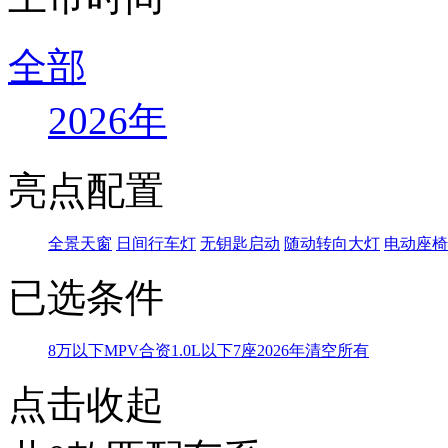
全部
2026年
亮点配置
全景天窗
日间行车灯
无钥匙启动
随动转向大灯
电动座椅
已选条件
8万以下
MPV
合资
1.0L以下
7座
2026年
清空所有
点击收起