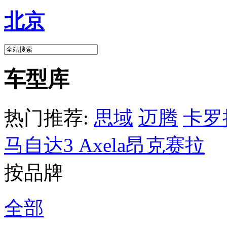
北京
车型库
热门推荐:
思域
迈腾
卡罗
马自达3 Axela昂克赛拉
按品牌
全部