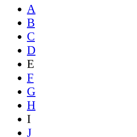
A
B
C
D
E
F
G
H
I
J