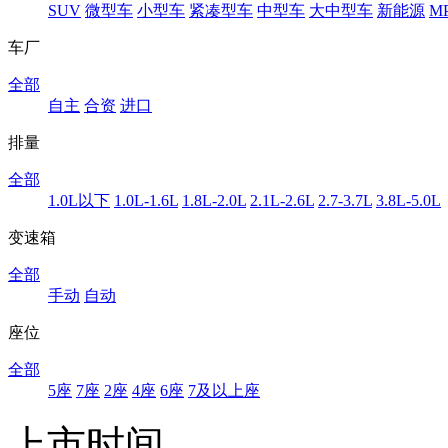
SUV
微型车
小型车
紧凑型车
中型车
大中型车
新能源
M
车厂
全部
自主
合资
进口
排量
全部
1.0L以下
1.0L-1.6L
1.8L-2.0L
2.1L-2.6L
2.7-3.7L
3.8L-5.0L
变速箱
全部
手动
自动
座位
全部
5座
7座
2座
4座
6座
7及以上座
上市时间