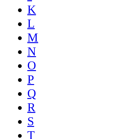
K
L
M
N
O
P
Q
R
S
T