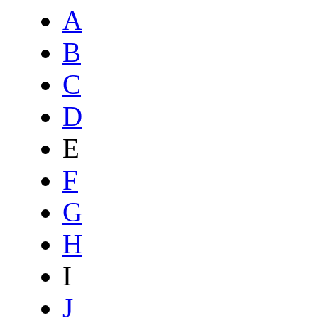
A
B
C
D
E
F
G
H
I
J