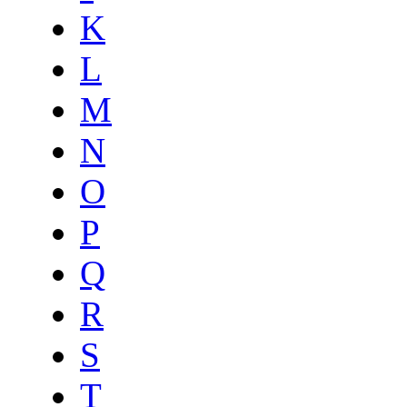
K
L
M
N
O
P
Q
R
S
T