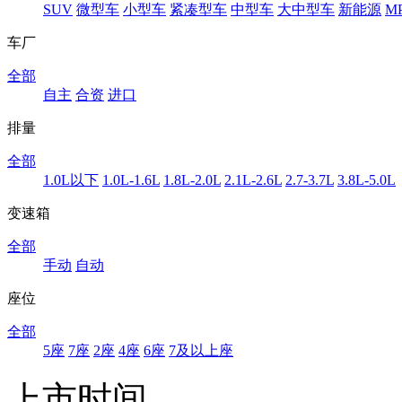
SUV
微型车
小型车
紧凑型车
中型车
大中型车
新能源
M
车厂
全部
自主
合资
进口
排量
全部
1.0L以下
1.0L-1.6L
1.8L-2.0L
2.1L-2.6L
2.7-3.7L
3.8L-5.0L
变速箱
全部
手动
自动
座位
全部
5座
7座
2座
4座
6座
7及以上座
上市时间