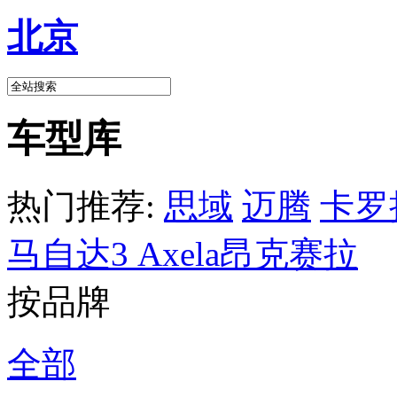
北京
车型库
热门推荐:
思域
迈腾
卡罗
马自达3 Axela昂克赛拉
按品牌
全部