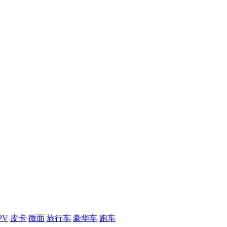
PV
皮卡
微面
旅行车
豪华车
跑车