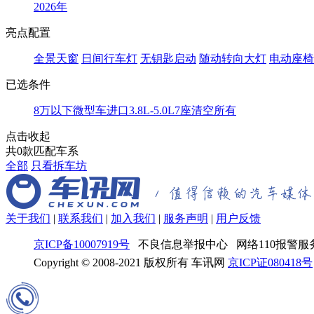
2026年
亮点配置
全景天窗
日间行车灯
无钥匙启动
随动转向大灯
电动座椅
已选条件
8万以下
微型车
进口
3.8L-5.0L
7座
清空所有
点击收起
共
0
款匹配车系
全部
只看拆车坊
关于我们
|
联系我们
|
加入我们
|
服务声明
|
用户反馈
京ICP备10007919号
不良信息举报中心 网络110报警服务
Copyright © 2008-2021 版权所有 车讯网
京ICP证080418号