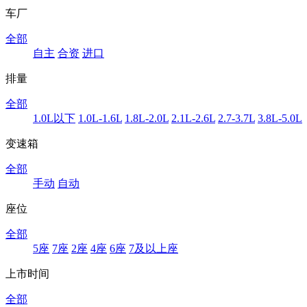
车厂
全部
自主
合资
进口
排量
全部
1.0L以下
1.0L-1.6L
1.8L-2.0L
2.1L-2.6L
2.7-3.7L
3.8L-5.0L
变速箱
全部
手动
自动
座位
全部
5座
7座
2座
4座
6座
7及以上座
上市时间
全部