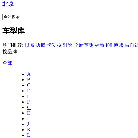
北京
车型库
热门推荐:
思域
迈腾
卡罗拉
轩逸
全新英朗
标致408
博越
马自达
按品牌
全部
A
B
C
D
E
F
G
H
I
J
K
L