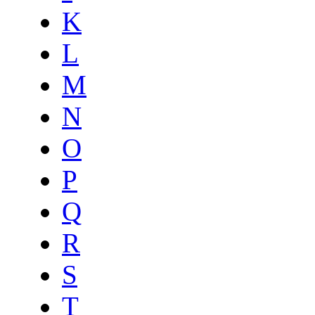
K
L
M
N
O
P
Q
R
S
T