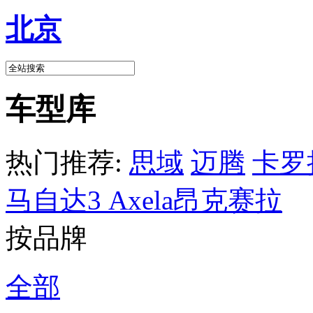
北京
车型库
热门推荐:
思域
迈腾
卡罗
马自达3 Axela昂克赛拉
按品牌
全部