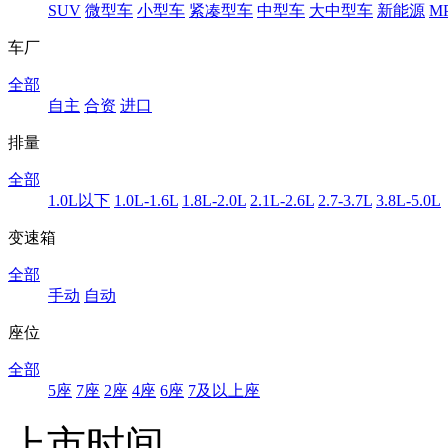
SUV
微型车
小型车
紧凑型车
中型车
大中型车
新能源
M
车厂
全部
自主
合资
进口
排量
全部
1.0L以下
1.0L-1.6L
1.8L-2.0L
2.1L-2.6L
2.7-3.7L
3.8L-5.0L
变速箱
全部
手动
自动
座位
全部
5座
7座
2座
4座
6座
7及以上座
上市时间