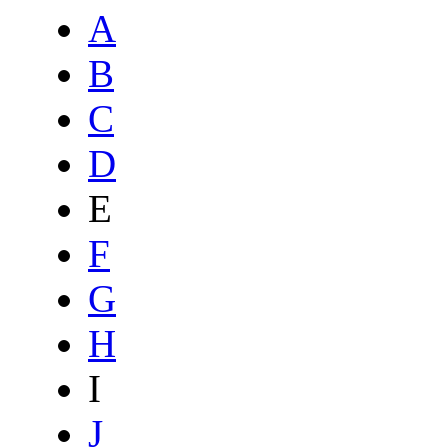
A
B
C
D
E
F
G
H
I
J