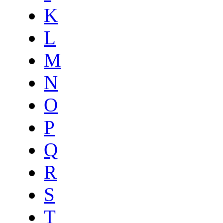
K
L
M
N
O
P
Q
R
S
T