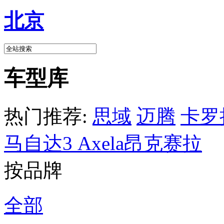
北京
车型库
热门推荐:
思域
迈腾
卡罗
马自达3 Axela昂克赛拉
按品牌
全部