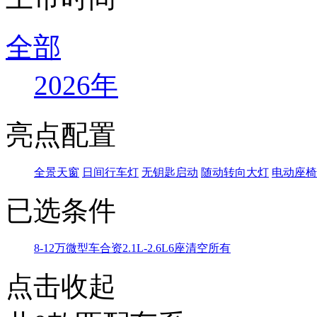
全部
2026年
亮点配置
全景天窗
日间行车灯
无钥匙启动
随动转向大灯
电动座椅
已选条件
8-12万
微型车
合资
2.1L-2.6L
6座
清空所有
点击收起