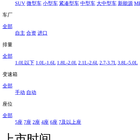
SUV
微型车
小型车
紧凑型车
中型车
大中型车
新能源
M
车厂
全部
自主
合资
进口
排量
全部
1.0L以下
1.0L-1.6L
1.8L-2.0L
2.1L-2.6L
2.7-3.7L
3.8L-5.0L
变速箱
全部
手动
自动
座位
全部
5座
7座
2座
4座
6座
7及以上座
上市时间