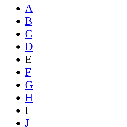
A
B
C
D
E
F
G
H
I
J