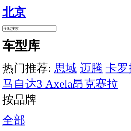
北京
车型库
热门推荐:
思域
迈腾
卡罗
马自达3 Axela昂克赛拉
按品牌
全部