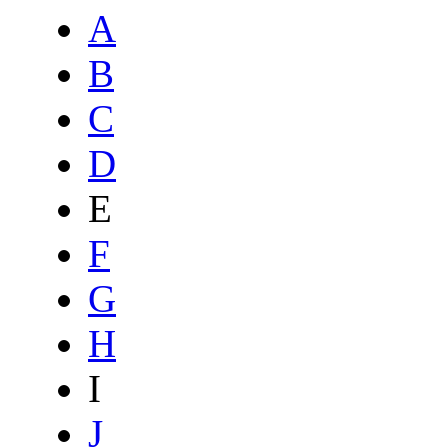
A
B
C
D
E
F
G
H
I
J