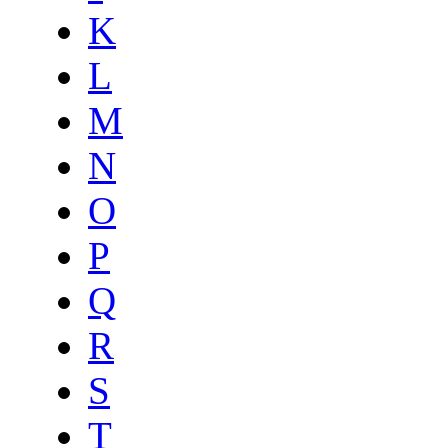
K
L
M
N
O
P
Q
R
S
T