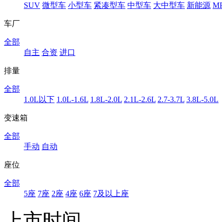
SUV
微型车
小型车
紧凑型车
中型车
大中型车
新能源
M
车厂
全部
自主
合资
进口
排量
全部
1.0L以下
1.0L-1.6L
1.8L-2.0L
2.1L-2.6L
2.7-3.7L
3.8L-5.0L
变速箱
全部
手动
自动
座位
全部
5座
7座
2座
4座
6座
7及以上座
上市时间