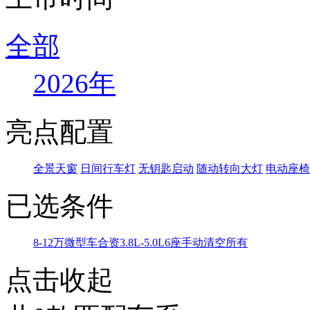
全部
2026年
亮点配置
全景天窗
日间行车灯
无钥匙启动
随动转向大灯
电动座椅
已选条件
8-12万
微型车
合资
3.8L-5.0L
6座
手动
清空所有
点击收起