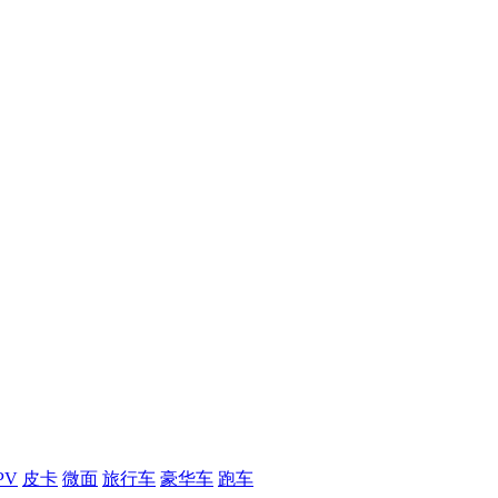
PV
皮卡
微面
旅行车
豪华车
跑车