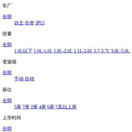
车厂
全部
自主
合资
进口
排量
全部
1.0L以下
1.0L-1.6L
1.8L-2.0L
2.1L-2.6L
2.7-3.7L
3.8L-5.0L
变速箱
全部
手动
自动
座位
全部
5座
7座
2座
4座
6座
7及以上座
上市时间
全部