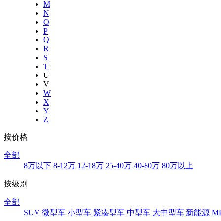
M
N
O
P
Q
R
S
T
U
V
W
X
Y
Z
按价格
全部
8万以下
8-12万
12-18万
25-40万
40-80万
80万以上
按级别
全部
SUV
微型车
小型车
紧凑型车
中型车
大中型车
新能源
M