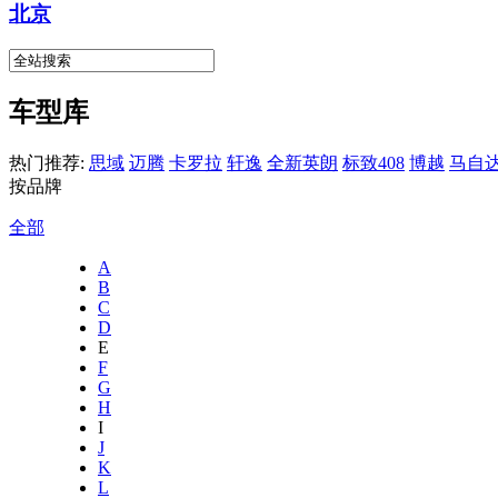
北京
车型库
热门推荐:
思域
迈腾
卡罗拉
轩逸
全新英朗
标致408
博越
马自达
按品牌
全部
A
B
C
D
E
F
G
H
I
J
K
L