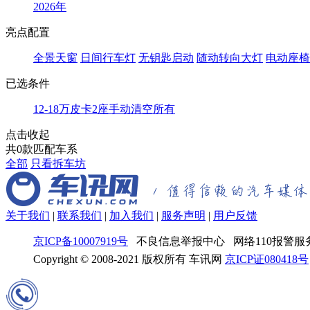
2026年
亮点配置
全景天窗
日间行车灯
无钥匙启动
随动转向大灯
电动座椅
已选条件
12-18万
皮卡
2座
手动
清空所有
点击收起
共
0
款匹配车系
全部
只看拆车坊
关于我们
|
联系我们
|
加入我们
|
服务声明
|
用户反馈
京ICP备10007919号
不良信息举报中心 网络110报警服务
Copyright © 2008-2021 版权所有 车讯网
京ICP证080418号