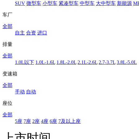
SUV
微型车
小型车
紧凑型车
中型车
大中型车
新能源
M
车厂
全部
自主
合资
进口
排量
全部
1.0L以下
1.0L-1.6L
1.8L-2.0L
2.1L-2.6L
2.7-3.7L
3.8L-5.0L
变速箱
全部
手动
自动
座位
全部
5座
7座
2座
4座
6座
7及以上座
上市时间