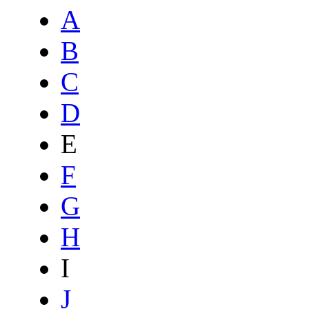
A
B
C
D
E
F
G
H
I
J