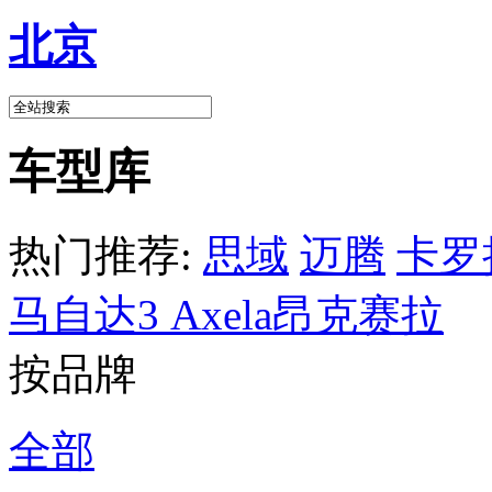
北京
车型库
热门推荐:
思域
迈腾
卡罗
马自达3 Axela昂克赛拉
按品牌
全部