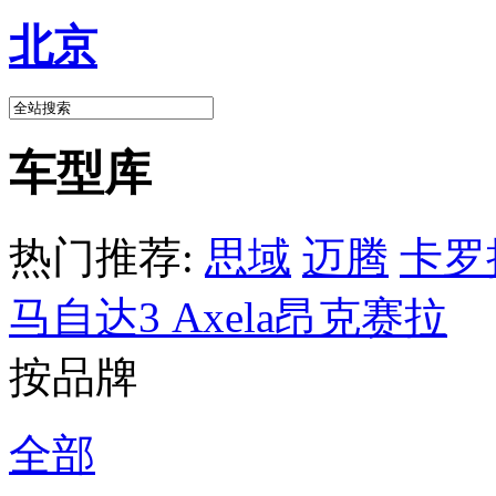
北京
车型库
热门推荐:
思域
迈腾
卡罗
马自达3 Axela昂克赛拉
按品牌
全部