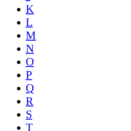
K
L
M
N
O
P
Q
R
S
T