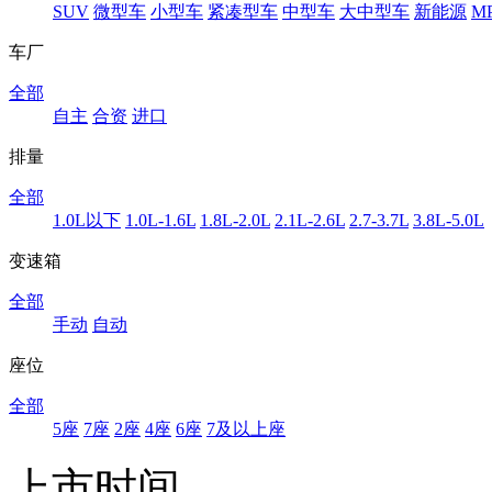
SUV
微型车
小型车
紧凑型车
中型车
大中型车
新能源
M
车厂
全部
自主
合资
进口
排量
全部
1.0L以下
1.0L-1.6L
1.8L-2.0L
2.1L-2.6L
2.7-3.7L
3.8L-5.0L
变速箱
全部
手动
自动
座位
全部
5座
7座
2座
4座
6座
7及以上座
上市时间