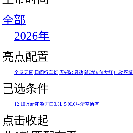
全部
2026年
亮点配置
全景天窗
日间行车灯
无钥匙启动
随动转向大灯
电动座椅
已选条件
12-18万
新能源
进口
3.8L-5.0L
6座
清空所有
点击收起