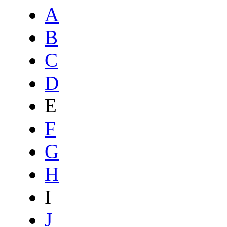
A
B
C
D
E
F
G
H
I
J