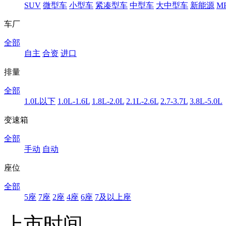
SUV
微型车
小型车
紧凑型车
中型车
大中型车
新能源
M
车厂
全部
自主
合资
进口
排量
全部
1.0L以下
1.0L-1.6L
1.8L-2.0L
2.1L-2.6L
2.7-3.7L
3.8L-5.0L
变速箱
全部
手动
自动
座位
全部
5座
7座
2座
4座
6座
7及以上座
上市时间