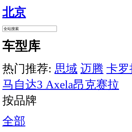
北京
车型库
热门推荐:
思域
迈腾
卡罗
马自达3 Axela昂克赛拉
按品牌
全部