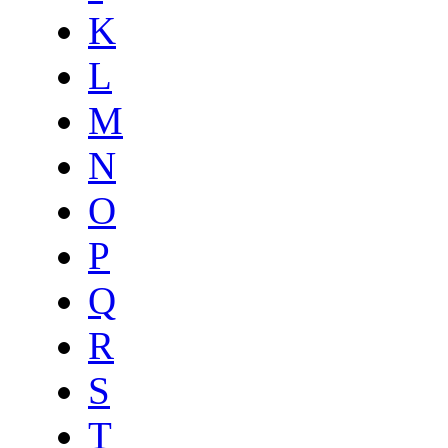
K
L
M
N
O
P
Q
R
S
T