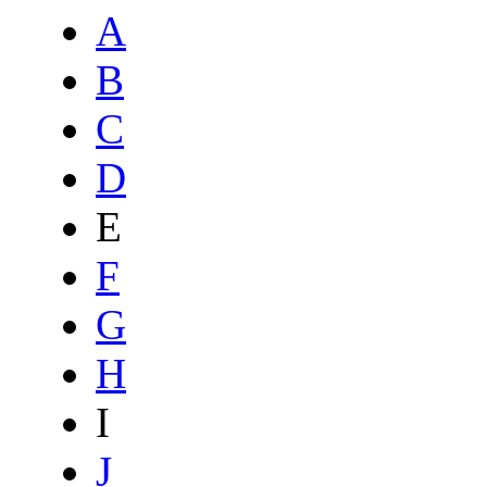
A
B
C
D
E
F
G
H
I
J