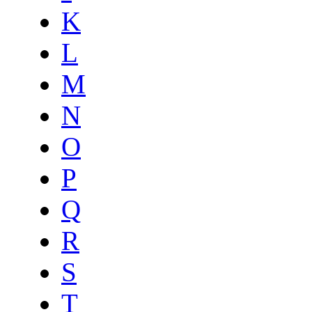
K
L
M
N
O
P
Q
R
S
T