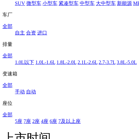
SUV
微型车
小型车
紧凑型车
中型车
大中型车
新能源
M
车厂
全部
自主
合资
进口
排量
全部
1.0L以下
1.0L-1.6L
1.8L-2.0L
2.1L-2.6L
2.7-3.7L
3.8L-5.0L
变速箱
全部
手动
自动
座位
全部
5座
7座
2座
4座
6座
7及以上座
上市时间