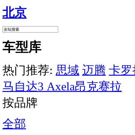
北京
车型库
热门推荐:
思域
迈腾
卡罗
马自达3 Axela昂克赛拉
按品牌
全部