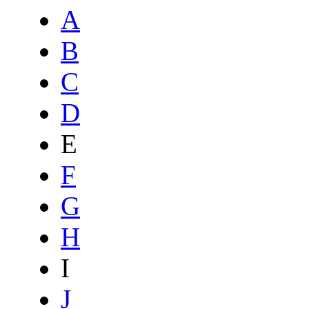
A
B
C
D
E
F
G
H
I
J