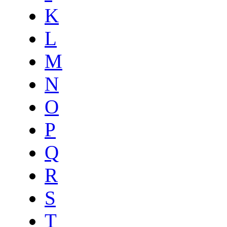
K
L
M
N
O
P
Q
R
S
T