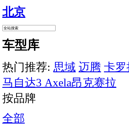
北京
车型库
热门推荐:
思域
迈腾
卡罗
马自达3 Axela昂克赛拉
按品牌
全部