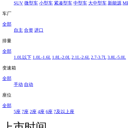
SUV
微型车
小型车
紧凑型车
中型车
大中型车
新能源
M
车厂
全部
自主
合资
进口
排量
全部
1.0L以下
1.0L-1.6L
1.8L-2.0L
2.1L-2.6L
2.7-3.7L
3.8L-5.0L
变速箱
全部
手动
自动
座位
全部
5座
7座
2座
4座
6座
7及以上座
上市时间