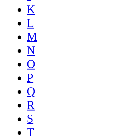
K
L
M
N
O
P
Q
R
S
T