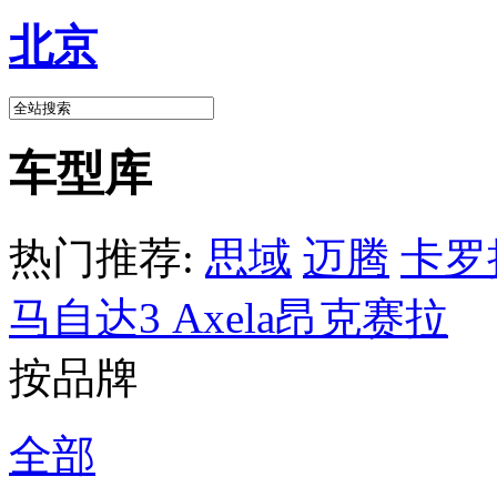
北京
车型库
热门推荐:
思域
迈腾
卡罗
马自达3 Axela昂克赛拉
按品牌
全部