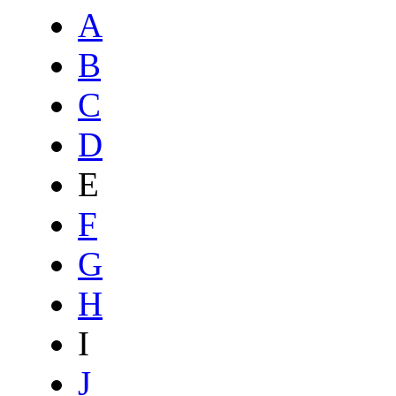
A
B
C
D
E
F
G
H
I
J