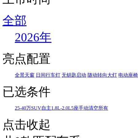
全部
2026年
亮点配置
全景天窗
日间行车灯
无钥匙启动
随动转向大灯
电动座椅
已选条件
25-40万
SUV
自主
1.8L-2.0L
5座
手动
清空所有
点击收起