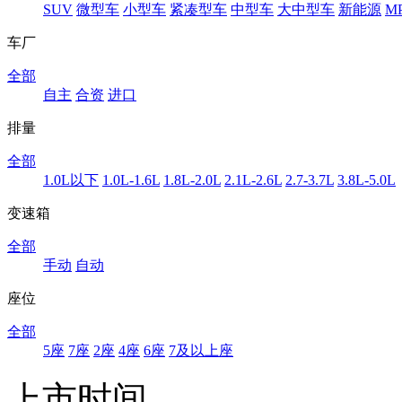
SUV
微型车
小型车
紧凑型车
中型车
大中型车
新能源
M
车厂
全部
自主
合资
进口
排量
全部
1.0L以下
1.0L-1.6L
1.8L-2.0L
2.1L-2.6L
2.7-3.7L
3.8L-5.0L
变速箱
全部
手动
自动
座位
全部
5座
7座
2座
4座
6座
7及以上座
上市时间