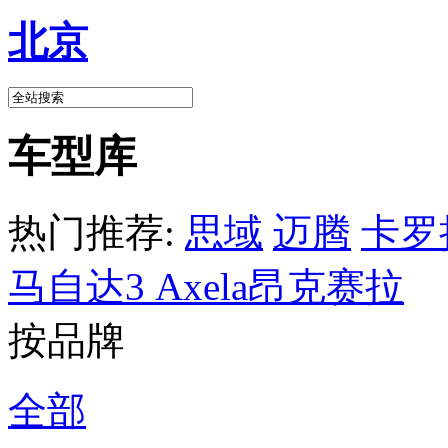
北京
车型库
热门推荐:
思域
迈腾
卡罗
马自达3 Axela昂克赛拉
按品牌
全部