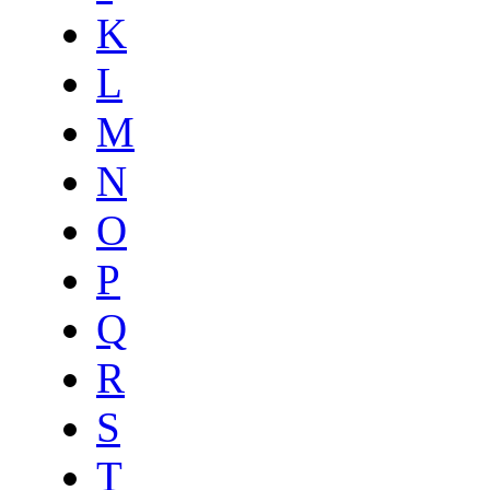
K
L
M
N
O
P
Q
R
S
T