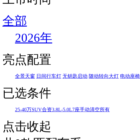
全部
2026年
亮点配置
全景天窗
日间行车灯
无钥匙启动
随动转向大灯
电动座椅
已选条件
25-40万
SUV
合资
3.8L-5.0L
7座
手动
清空所有
点击收起