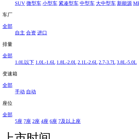
SUV
微型车
小型车
紧凑型车
中型车
大中型车
新能源
M
车厂
全部
自主
合资
进口
排量
全部
1.0L以下
1.0L-1.6L
1.8L-2.0L
2.1L-2.6L
2.7-3.7L
3.8L-5.0L
变速箱
全部
手动
自动
座位
全部
5座
7座
2座
4座
6座
7及以上座
上市时间