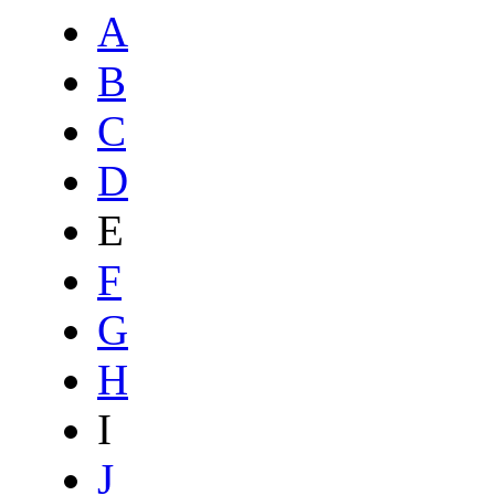
A
B
C
D
E
F
G
H
I
J