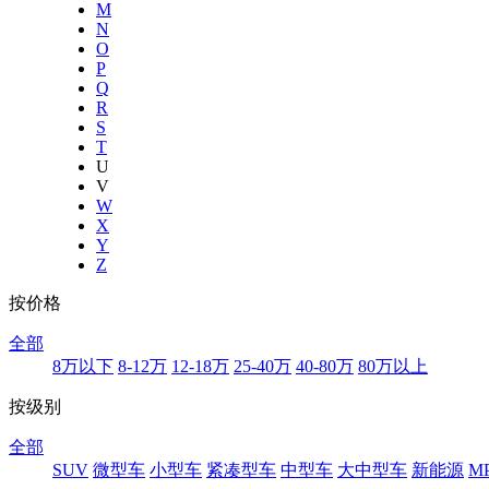
M
N
O
P
Q
R
S
T
U
V
W
X
Y
Z
按价格
全部
8万以下
8-12万
12-18万
25-40万
40-80万
80万以上
按级别
全部
SUV
微型车
小型车
紧凑型车
中型车
大中型车
新能源
M