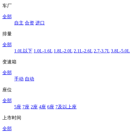
车厂
全部
自主
合资
进口
排量
全部
1.0L以下
1.0L-1.6L
1.8L-2.0L
2.1L-2.6L
2.7-3.7L
3.8L-5.0L
变速箱
全部
手动
自动
座位
全部
5座
7座
2座
4座
6座
7及以上座
上市时间
全部