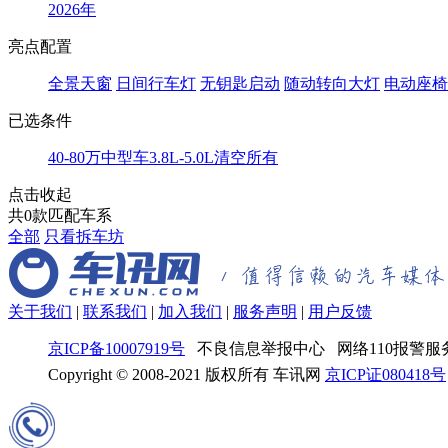
2026年
亮点配置
全景天窗
日间行车灯
无钥匙启动
随动转向大灯
电动座椅
已选条件
40-80万
中型车
3.8L-5.0L
清空所有
点击收起
共
0
款匹配车系
全部
只看拆车坊
关于我们
|
联系我们
|
加入我们
|
服务声明
|
用户反馈
京ICP备10007919号
不良信息举报中心 网络110报警服务
Copyright © 2008-2021 版权所有 车讯网
京ICP证080418号