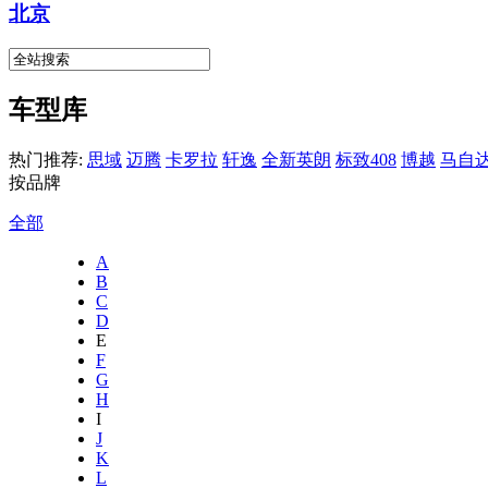
北京
车型库
热门推荐:
思域
迈腾
卡罗拉
轩逸
全新英朗
标致408
博越
马自达
按品牌
全部
A
B
C
D
E
F
G
H
I
J
K
L