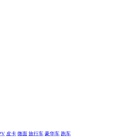
PV
皮卡
微面
旅行车
豪华车
跑车