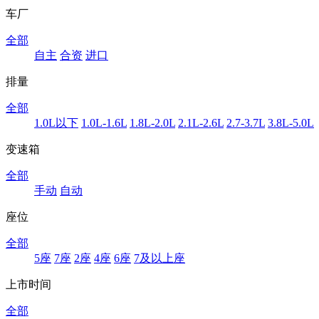
车厂
全部
自主
合资
进口
排量
全部
1.0L以下
1.0L-1.6L
1.8L-2.0L
2.1L-2.6L
2.7-3.7L
3.8L-5.0L
变速箱
全部
手动
自动
座位
全部
5座
7座
2座
4座
6座
7及以上座
上市时间
全部