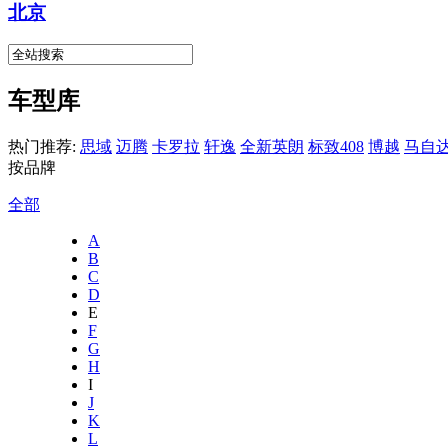
北京
车型库
热门推荐:
思域
迈腾
卡罗拉
轩逸
全新英朗
标致408
博越
马自达
按品牌
全部
A
B
C
D
E
F
G
H
I
J
K
L