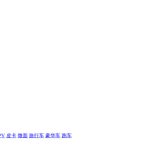
PV
皮卡
微面
旅行车
豪华车
跑车