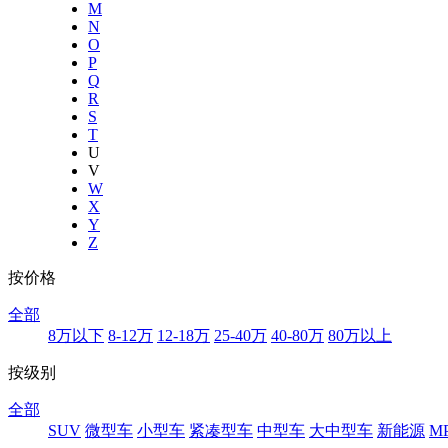
M
N
O
P
Q
R
S
T
U
V
W
X
Y
Z
按价格
全部
8万以下
8-12万
12-18万
25-40万
40-80万
80万以上
按级别
全部
SUV
微型车
小型车
紧凑型车
中型车
大中型车
新能源
M