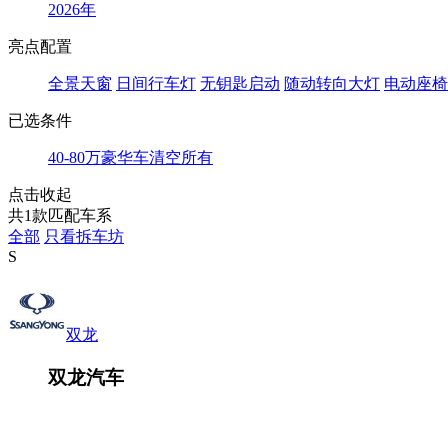
2026年
亮点配置
全景天窗
日间行车灯
无钥匙启动
随动转向大灯
电动座椅
已选条件
40-80万
豪华车
清空所有
点击收起
共
1
款匹配车系
全部
只看拆车坊
S
双龙
双龙汽车