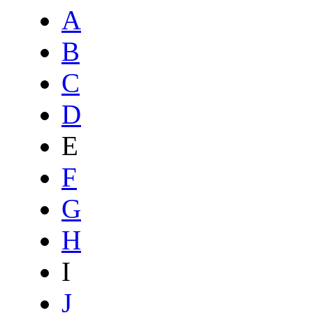
A
B
C
D
E
F
G
H
I
J