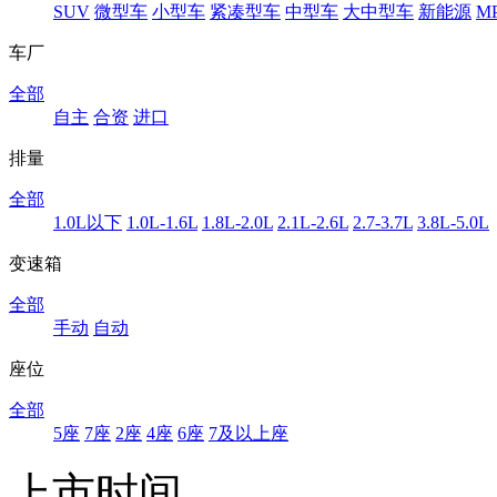
SUV
微型车
小型车
紧凑型车
中型车
大中型车
新能源
M
车厂
全部
自主
合资
进口
排量
全部
1.0L以下
1.0L-1.6L
1.8L-2.0L
2.1L-2.6L
2.7-3.7L
3.8L-5.0L
变速箱
全部
手动
自动
座位
全部
5座
7座
2座
4座
6座
7及以上座
上市时间