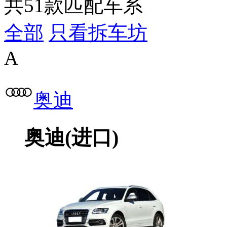
共
51
款匹配车系
全部
只看拆车坊
A
奥迪
奥迪(进口)