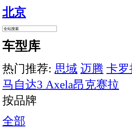
北京
车型库
热门推荐:
思域
迈腾
卡罗
马自达3 Axela昂克赛拉
按品牌
全部