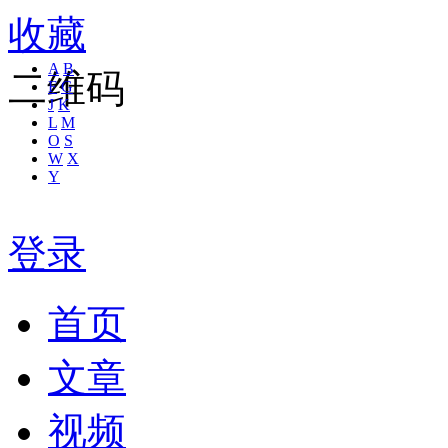
收藏
A
B
二维码
F
G
J
K
L
M
O
S
W
X
Y
登录
首页
文章
视频