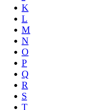
K
L
M
N
O
P
Q
R
S
T