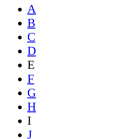
A
B
C
D
E
F
G
H
I
J