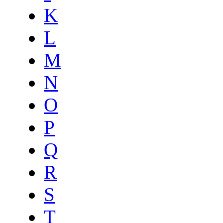
K
L
M
N
O
P
Q
R
S
T