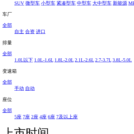
SUV
微型车
小型车
紧凑型车
中型车
大中型车
新能源
M
车厂
全部
自主
合资
进口
排量
全部
1.0L以下
1.0L-1.6L
1.8L-2.0L
2.1L-2.6L
2.7-3.7L
3.8L-5.0L
变速箱
全部
手动
自动
座位
全部
5座
7座
2座
4座
6座
7及以上座
上市时间