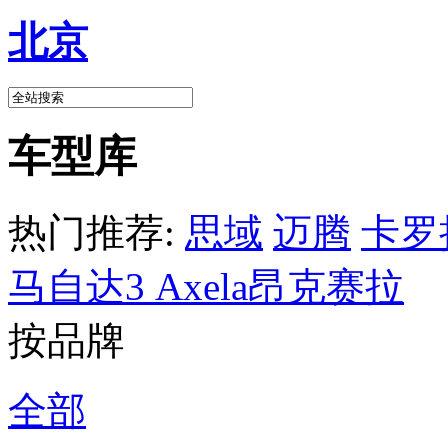
北京
车型库
热门推荐:
思域
迈腾
卡罗
马自达3 Axela昂克赛拉
按品牌
全部