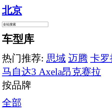
北京
车型库
热门推荐:
思域
迈腾
卡罗
马自达3 Axela昂克赛拉
按品牌
全部