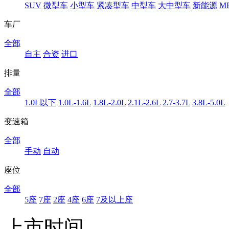
SUV
微型车
小型车
紧凑型车
中型车
大中型车
新能源
M
车厂
全部
自主
合资
进口
排量
全部
1.0L以下
1.0L-1.6L
1.8L-2.0L
2.1L-2.6L
2.7-3.7L
3.8L-5.0L
变速箱
全部
手动
自动
座位
全部
5座
7座
2座
4座
6座
7及以上座
上市时间