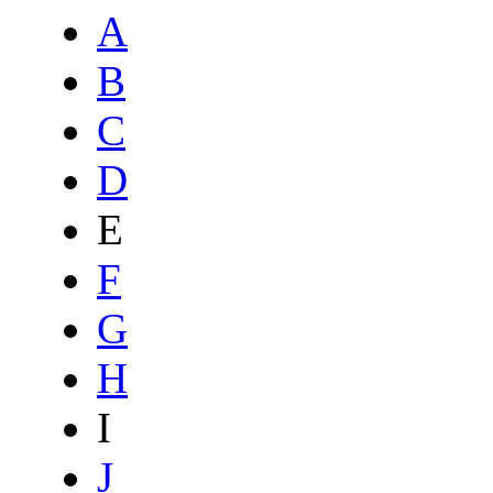
A
B
C
D
E
F
G
H
I
J