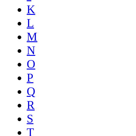
K
L
M
N
O
P
Q
R
S
T