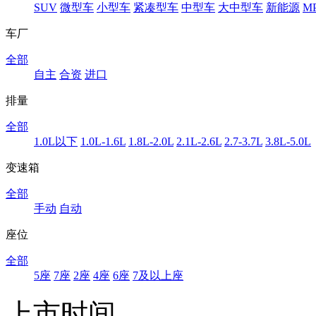
SUV
微型车
小型车
紧凑型车
中型车
大中型车
新能源
M
车厂
全部
自主
合资
进口
排量
全部
1.0L以下
1.0L-1.6L
1.8L-2.0L
2.1L-2.6L
2.7-3.7L
3.8L-5.0L
变速箱
全部
手动
自动
座位
全部
5座
7座
2座
4座
6座
7及以上座
上市时间