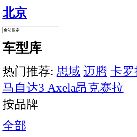
北京
车型库
热门推荐:
思域
迈腾
卡罗
马自达3 Axela昂克赛拉
按品牌
全部