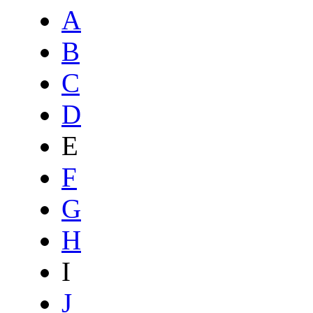
A
B
C
D
E
F
G
H
I
J