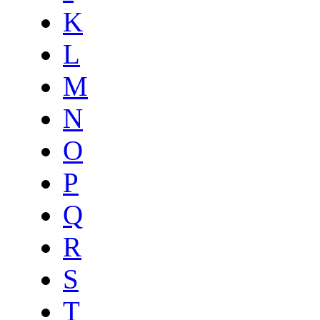
K
L
M
N
O
P
Q
R
S
T