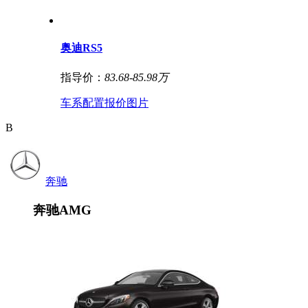
奥迪RS5
指导价：
83.68-85.98万
车系
配置
报价
图片
B
奔驰
奔驰AMG