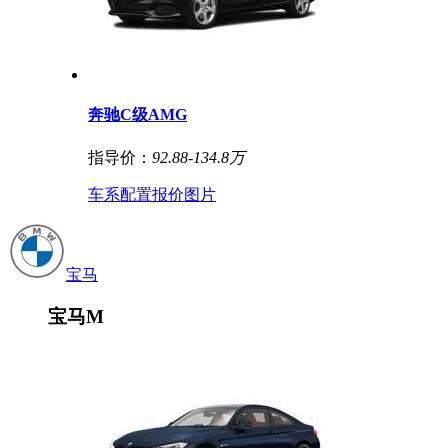
奔驰C级AMG
指导价：
92.88-134.8万
车系
配置
报价
图片
宝马
宝马M