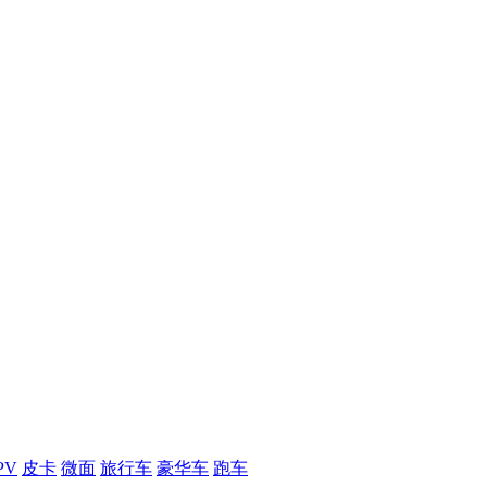
PV
皮卡
微面
旅行车
豪华车
跑车