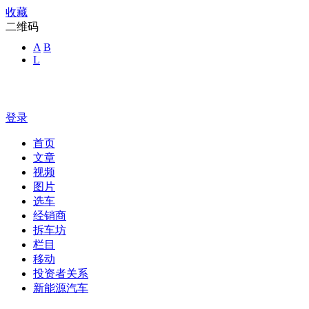
收藏
二维码
A
B
L
登录
首页
文章
视频
图片
选车
经销商
拆车坊
栏目
移动
投资者关系
新能源汽车