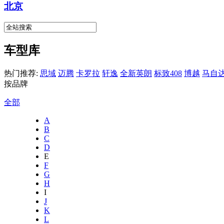
北京
车型库
热门推荐:
思域
迈腾
卡罗拉
轩逸
全新英朗
标致408
博越
马自达
按品牌
全部
A
B
C
D
E
F
G
H
I
J
K
L