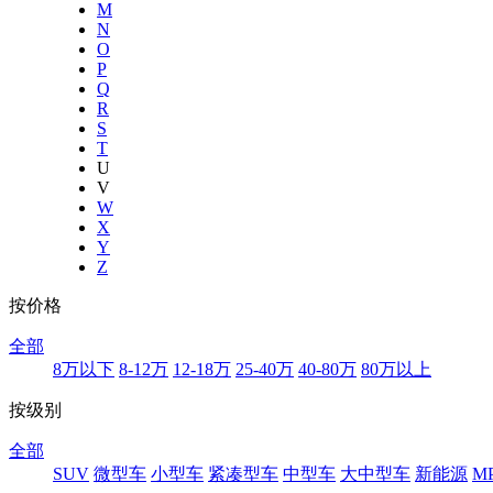
M
N
O
P
Q
R
S
T
U
V
W
X
Y
Z
按价格
全部
8万以下
8-12万
12-18万
25-40万
40-80万
80万以上
按级别
全部
SUV
微型车
小型车
紧凑型车
中型车
大中型车
新能源
M