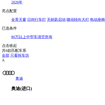
2026年
亮点配置
全景天窗
日间行车灯
无钥匙启动
随动转向大灯
电动座椅
已选条件
80万以上
中型车
清空所有
点击收起
共
6
款匹配车系
全部
只看拆车坊
A
奥迪
奥迪(进口)