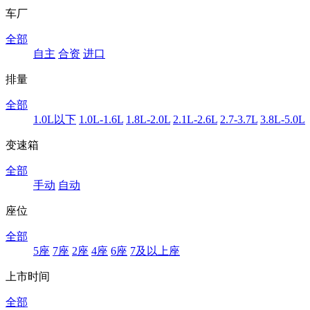
车厂
全部
自主
合资
进口
排量
全部
1.0L以下
1.0L-1.6L
1.8L-2.0L
2.1L-2.6L
2.7-3.7L
3.8L-5.0L
变速箱
全部
手动
自动
座位
全部
5座
7座
2座
4座
6座
7及以上座
上市时间
全部