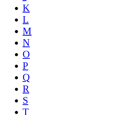
K
L
M
N
O
P
Q
R
S
T