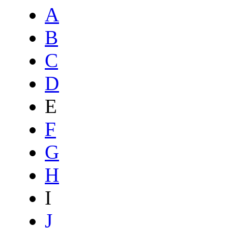
A
B
C
D
E
F
G
H
I
J