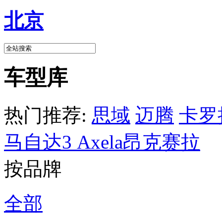
北京
车型库
热门推荐:
思域
迈腾
卡罗
马自达3 Axela昂克赛拉
按品牌
全部