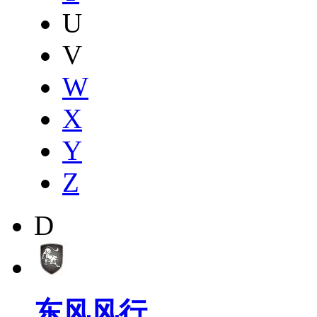
U
V
W
X
Y
Z
D
东风风行