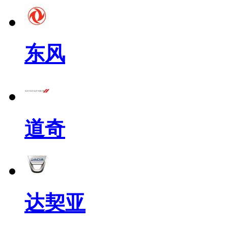
东风
道奇
达契亚