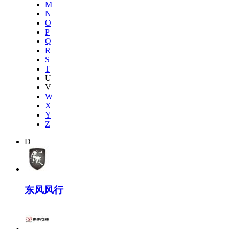
M
N
O
P
Q
R
S
T
U
V
W
X
Y
Z
D
东风风行