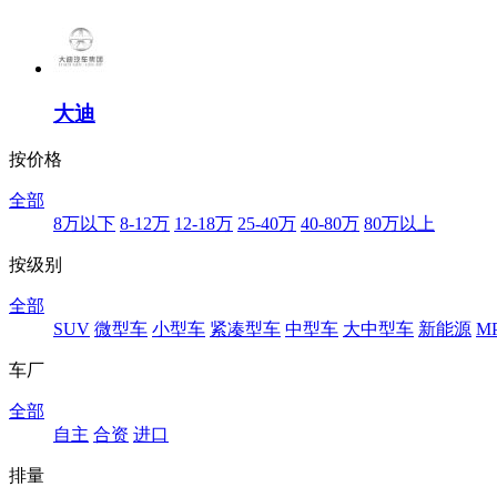
大迪
按价格
全部
8万以下
8-12万
12-18万
25-40万
40-80万
80万以上
按级别
全部
SUV
微型车
小型车
紧凑型车
中型车
大中型车
新能源
M
车厂
全部
自主
合资
进口
排量