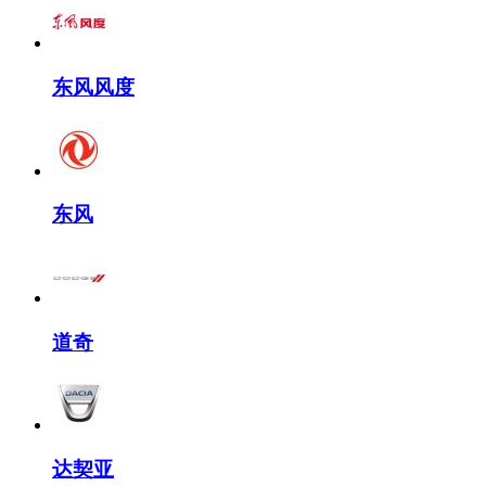
东风风度
东风
道奇
达契亚