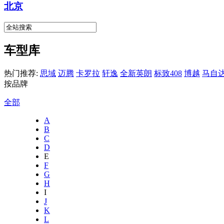
北京
车型库
热门推荐:
思域
迈腾
卡罗拉
轩逸
全新英朗
标致408
博越
马自达
按品牌
全部
A
B
C
D
E
F
G
H
I
J
K
L