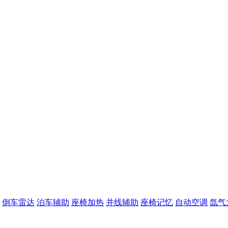
倒车雷达
泊车辅助
座椅加热
并线辅助
座椅记忆
自动空调
氙气