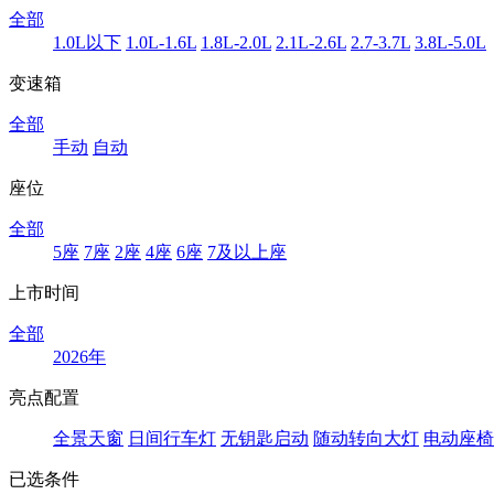
全部
1.0L以下
1.0L-1.6L
1.8L-2.0L
2.1L-2.6L
2.7-3.7L
3.8L-5.0L
变速箱
全部
手动
自动
座位
全部
5座
7座
2座
4座
6座
7及以上座
上市时间
全部
2026年
亮点配置
全景天窗
日间行车灯
无钥匙启动
随动转向大灯
电动座椅
已选条件