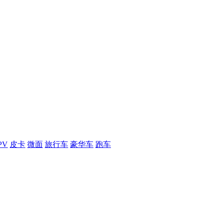
PV
皮卡
微面
旅行车
豪华车
跑车